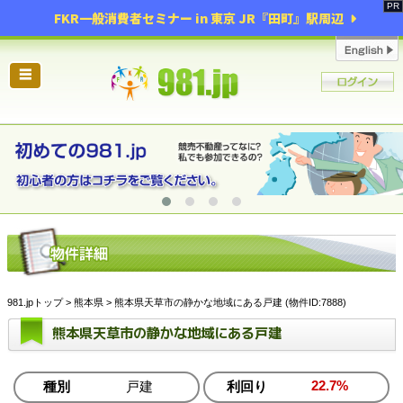
FKR一般消費者セミナー in 東京 JR『田町』駅周辺
☰
981.jpトップ
>
熊本県
> 熊本県天草市の静かな地域にある戸建 (物件ID:7888)
熊本県天草市の静かな地域にある戸建
22.7%
種別
戸建
利回り