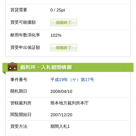
賃貸需要
0 / 25pt
買受可能価額
耐用年数消化率
102%
買受申出保証額
裁判所・入札期間情報
事件番号
平成19年（ケ）第17号
開札期日
2008/04/10
管轄裁判所
熊本地方裁判所本庁
閲覧開始日
2007/12/20
買受方法
期間入札1