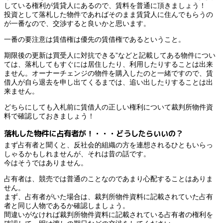
している権利が賃貸人にあるので、賃料を普通に頂きましょう！
投資として落札した物件であればそのまま賃貸人に住んでもらうの
が一番なので、交渉すると良いかと思います。
一番の要注意は
賃借権は優先の賃借権である
ということ。
期限後の更新は買受人に対抗できる”などと記載してある物件につい
ては、落札してもすぐには居住したり、利用したりすることは出来
ません。オーナーチェンジの物件を購入したのと一緒ですので、賃
借人が自ら退去を申し出てくるまでは、追い出したりすることは出
来ません。
どちらにしても入札前に賃借人の正しい権利について裁判所物件資
料で確認しておきましょう！
落札した物件に占有者が！・・・どうしたらいいの？
まず占有者と聞くと、反社会的組織の方を連想されるひともいらっ
しゃるかもしれませんが、それは昔の話です。
今はそうではありません。
占有者は、競売では普通のことなのであまり心配することはありま
せん。
まず、占有者がいた場合は、裁判所物件資料に記載されていた占有
者と同じ人物であるか確認しましょう。
間違いがなければ裁判所物件資料に記載されている占有者の権利を