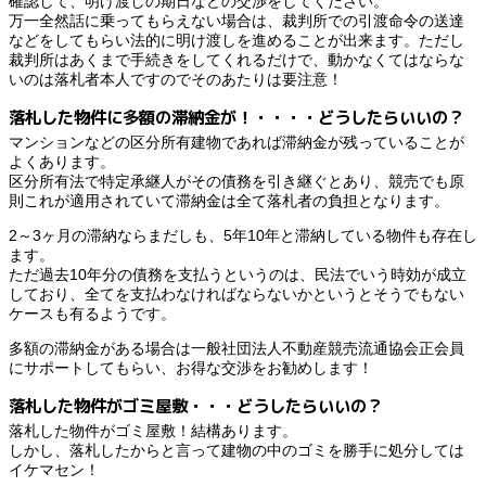
確認して、明け渡しの期日などの交渉をしてください。
万一全然話に乗ってもらえない場合は、裁判所での引渡命令の送達
などをしてもらい法的に明け渡しを進めることが出来ます。ただし
裁判所はあくまで手続きをしてくれるだけで、動かなくてはならな
いのは落札者本人ですのでそのあたりは要注意！
落札した物件に多額の滞納金が！・・・・どうしたらいいの？
マンションなどの区分所有建物であれば滞納金が残っていることが
よくあります。
区分所有法で特定承継人がその債務を引き継ぐとあり、競売でも原
則これが適用されていて滞納金は全て落札者の負担となります。
2～3ヶ月の滞納ならまだしも、5年10年と滞納している物件も存在し
ます。
ただ過去10年分の債務を支払うというのは、民法でいう時効が成立
しており、全てを支払わなければならないかというとそうでもない
ケースも有るようです。
多額の滞納金がある場合は一般社団法人不動産競売流通協会正会員
にサポートしてもらい、お得な交渉をお勧めします！
落札した物件がゴミ屋敷・・・どうしたらいいの？
落札した物件がゴミ屋敷！結構あります。
しかし、落札したからと言って建物の中のゴミを勝手に処分しては
イケマセン！