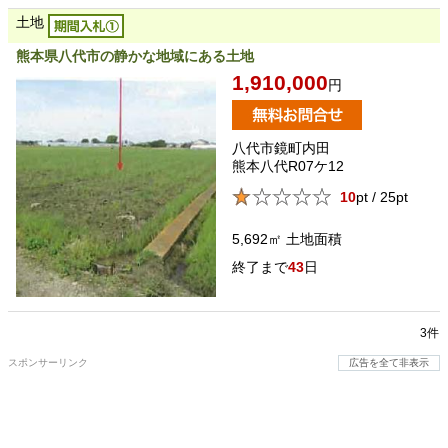
土地
熊本県八代市の静かな地域にある土地
1,910,000
円
八代市鏡町内田
熊本八代R07ケ12
10
pt / 25pt
5,692㎡
土地面積
43
日
3件
スポンサーリンク
広告を全て非表示