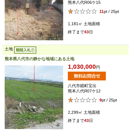
熊本八代R06ケ15
11
pt / 25pt
1,181㎡
土地面積
43
日
土地
熊本県八代市の静かな地域にある土地
1,030,000
円
八代市鏡町宝出
熊本八代R07ケ12
9
pt / 25pt
2,299㎡
土地面積
43
日