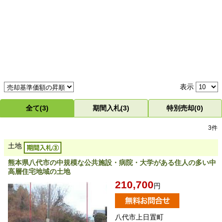
表示
全て(3)
期間入札(3)
特別売却(0)
3件
土地
熊本県八代市の中規模な公共施設・病院・大学がある住人の多い中
高層住宅地域の土地
210,700
円
八代市上日置町