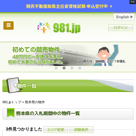
競売不動産取扱主任者資格試験 申込受付中
☰
981.jpトップ
> 熊本県の物件
熊本県の入札期間中の物件一覧
3件見つかりました