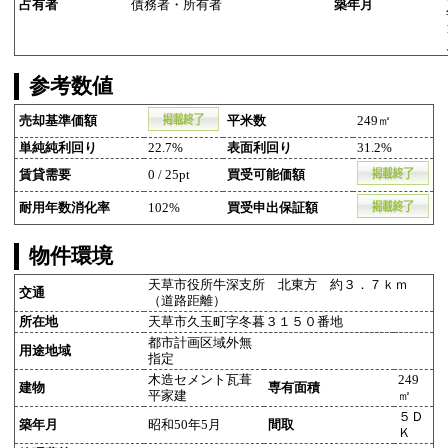
占有者
債務者・所有者
築年月
参考数値
売却基準価額
平米数
249㎡
単純純利回り
22.7%
表面利回り
31.2%
賃貸需要
0 / 25pt
買受可能価額
耐用年数消化率
102%
買受申出保証額
物件環境
天草市役所牛深支所 北東方 約３．７ｋｍ
交通
（道路距離）
所在地
天草市久玉町字冬暮３１５０番地
都市計画区域外無
用途地域
指定
木造セメント瓦葺
249
建物
専有面積
平家建
㎡
５Ｄ
築年月
昭和50年5月
間取
Ｋ