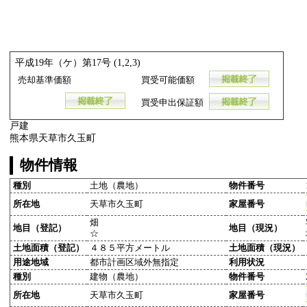
平成19年（ケ）第17号 (1,2,3)
売却基準価額
買受可能価額
買受申出保証額
戸建
熊本県天草市久玉町
物件情報
種別
土地（農地）
物件番号
所在地
天草市久玉町
家屋番号
畑
地目（登記）
地目（現況）
☆
土地面積（登記）
４８５平方メートル
土地面積（現況）
用途地域
都市計画区域外無指定
利用状況
種別
建物（農地）
物件番号
所在地
天草市久玉町
家屋番号