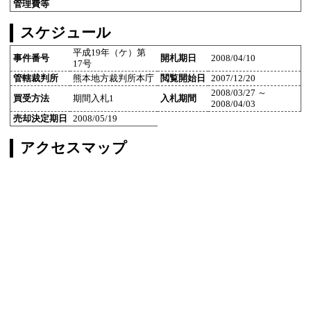
管理費等
スケジュール
平成19年（ケ）第
事件番号
開札期日
2008/04/10
17号
管轄裁判所
熊本地方裁判所本庁
閲覧開始日
2007/12/20
2008/03/27 ～
買受方法
期間入札1
入札期間
2008/04/03
売却決定期日
2008/05/19
アクセスマップ