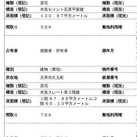
種類（登記）
居宅
種類（現況）
構造（登記）
木造セメント瓦葺平家建
構造（現況）
床面積（登記）
１２０．９７平方メートル
床面積（現況）
間取り
５ＤＫ
敷地利用権
占有者
債務者・所有者
築年月
種別
建物（農地）
物件番号
所在地
天草市久玉町
家屋番号
種類（登記）
居宅
種類（現況）
構造（登記）
木造スレート葺２階建
構造（現況）
１階 ６７．８６平方メートル,２
床面積（登記）
床面積（現況）
階 ６０．１０平方メートル
間取り
７ＤＫ
敷地利用権