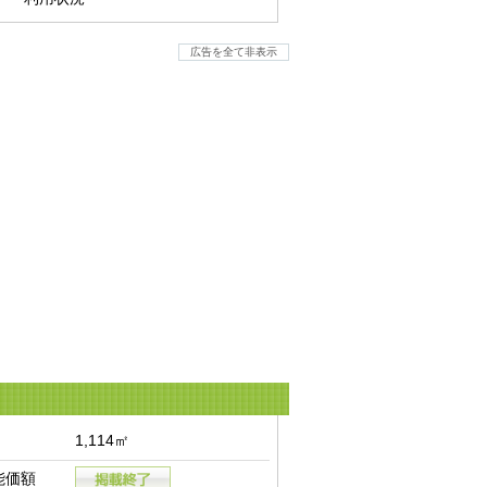
広告を全て非表示
1,114㎡
能価額