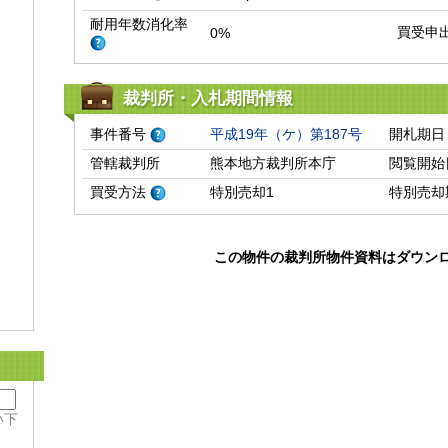
耐用年数消化率
買受申
0%
裁判所・入札期間情報
事件番号
平成19年（ケ）第187号
開札期日
管轄裁判所
熊本地方裁判所本庁
閲覧開始
買受方法
特別売却1
特別売却
この物件の裁判所物件資料はダウン
い下