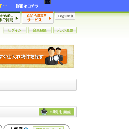
2年連続増加・15年ぶりの大チャンス到来！初心者からプロまで網羅する「競売不動産・超実践投資セミナー」♦神奈川県 横浜 in 神奈川
詳細はコチラ