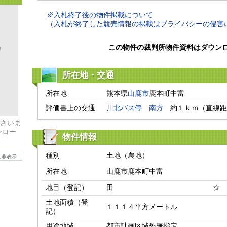
※入札終了後の物件掲載について
（入札が終了した競売情報の掲載はプライバシーの侵害
この物件の裁判所物件資料はダウン
所在地・交通
所在地
熊本県
山鹿市
鹿本町中富
評価書上の交通
川北バス停
南方
　約１ｋｍ（直線距
ざいま
ンロー
物件情報
種別
土地（農地）
て非表示
所在地
山鹿市鹿本町中富
地目（登記）
田 ☆
土地面積（登
１１１４平方メートル
記）
用途地域
都市計画区域外無指定