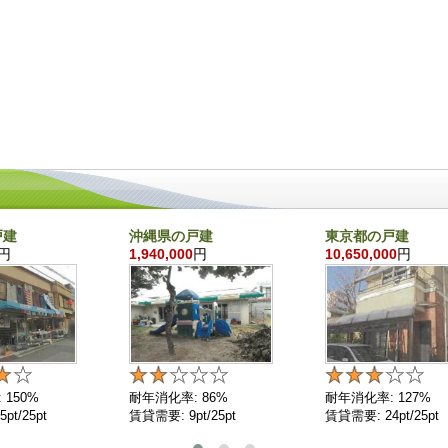
戸建
沖縄県の戸建
東京都の戸建
円
1,940,000
円
10,650,000
円
 150%
耐年消化率: 86%
耐年消化率: 127%
pt/25pt
賃貸需要: 9pt/25pt
賃貸需要: 24pt/25pt