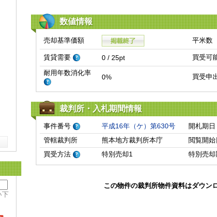
数値情報
売却基準価額
平米数
賃貸需要
買受可
0 / 25pt
耐用年数消化率
買受申
0%
裁判所・入札期間情報
事件番号
平成16年（ケ）第630号
開札期日
管轄裁判所
熊本地方裁判所本庁
閲覧開始
買受方法
特別売却1
特別売却
この物件の裁判所物件資料はダウン
い下