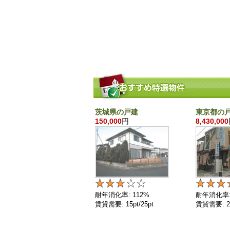
茨城県の戸建
東京都の
150,000
円
8,430,000
耐年消化率: 112%
耐年消化率:
賃貸需要: 15pt/25pt
賃貸需要: 25