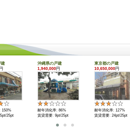
戸建
沖縄県の戸建
東京都の戸建
円
1,940,000
円
10,650,000
円
 150%
耐年消化率: 86%
耐年消化率: 127%
pt/25pt
賃貸需要: 9pt/25pt
賃貸需要: 24pt/25pt