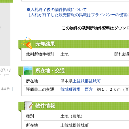
※入札終了後の物件掲載について
（入札が終了した競売情報の掲載はプライバシーの侵害
この物件の裁判所物件資料はダウン
売却結果
裁判所物件種別
土地
開札結
ざいま
所在地・交通
ンロー
所在地
熊本県
上益城郡益城町
評価書上の交通
益城町役場
西方
　約１．２ｋｍ（直
て非表示
物件情報
種別
土地（農地）
所在地
上益城郡益城町