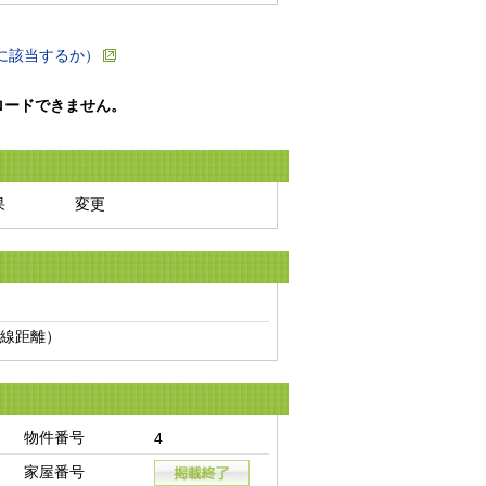
に該当するか）
ロードできません。
果
変更
線距離）　
物件番号
4
家屋番号