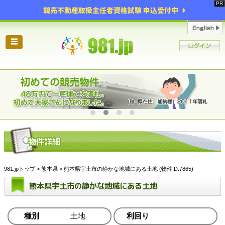
競売不動産取扱主任者資格試験 申込受付中
☰
981.jpトップ
>
熊本県
> 熊本県宇土市の静かな地域にある土地 (物件ID:7865)
熊本県宇土市の静かな地域にある土地
種別
土地
利回り