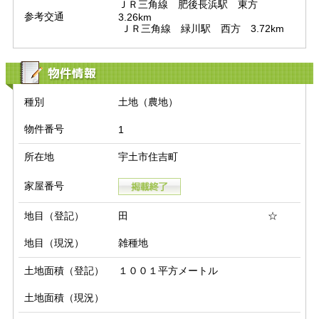
ＪＲ三角線　肥後長浜駅　東方　
参考交通
3.26km

 ＪＲ三角線　緑川駅　西方　3.72km
物件情報
種別
土地（農地）
物件番号
1
所在地
宇土市住吉町
家屋番号
地目（登記）
田 ☆
地目（現況）
雑種地
土地面積（登記）
１００１平方メートル
土地面積（現況）