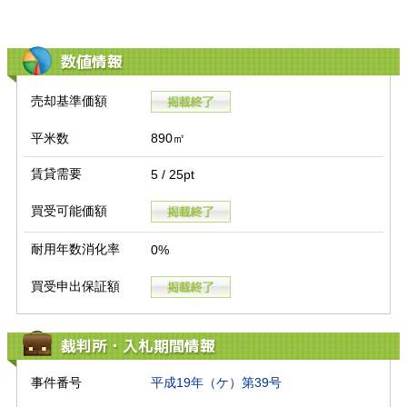
数値情報
売却基準価額
平米数
890㎡
賃貸需要
5 / 25pt
買受可能価額
耐用年数消化率
0%
買受申出保証額
裁判所・入札期間情報
事件番号
平成19年（ケ）第39号