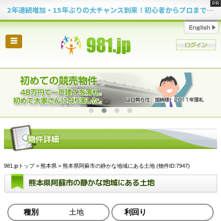
2年連続増加・15年ぶりの大チャンス到来！初心者からプロまで網羅する「競売不動産・超実践投資セミナー」♦神奈川県 横浜 in 神奈川
☰
981.jpトップ
>
熊本県
> 熊本県阿蘇市の静かな地域にある土地 (物件ID:7947)
熊本県阿蘇市の静かな地域にある土地
種別
土地
利回り