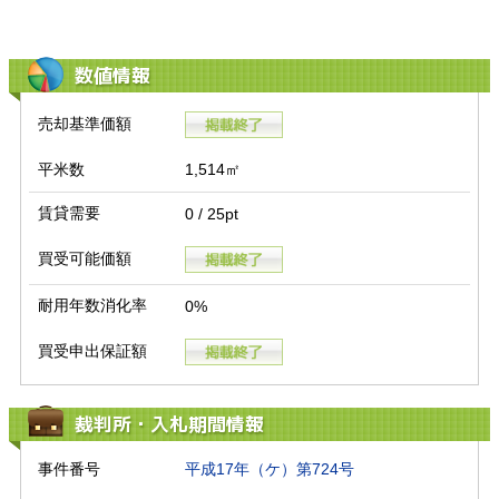
数値情報
売却基準価額
平米数
1,514㎡
賃貸需要
0 / 25pt
買受可能価額
耐用年数消化率
0%
買受申出保証額
裁判所・入札期間情報
事件番号
平成17年（ケ）第724号