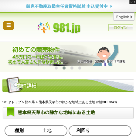
競売不動産取扱主任者資格試験 申込受付中
☰
981.jpトップ
>
熊本県
> 熊本県天草市の静かな地域にある土地 (物件ID:7849)
熊本県天草市の静かな地域にある土地
種別
土地
利回り