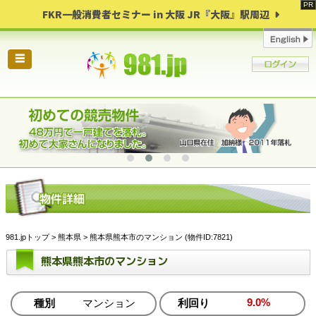
FKR一般消費者セミナー in 大阪 JR『大阪』駅周辺
☰
981.jpトップ
>
熊本県
> 熊本県熊本市のマンション (物件ID:7821)
熊本県熊本市のマンション
9.0%
種別
マンション
利回り