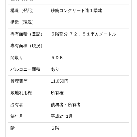
構造（登記）
鉄筋コンクリート造１階建
構造（現況）
専有面積（登記）
５階部分 ７２．５１平方メートル
専有面積（現況）
間取り
５ＤＫ
バルコニー面積
あり
管理費等
11,050円
敷地利用権
所有権
占有者
債務者・所有者
築年月
平成2年1月
階
５階