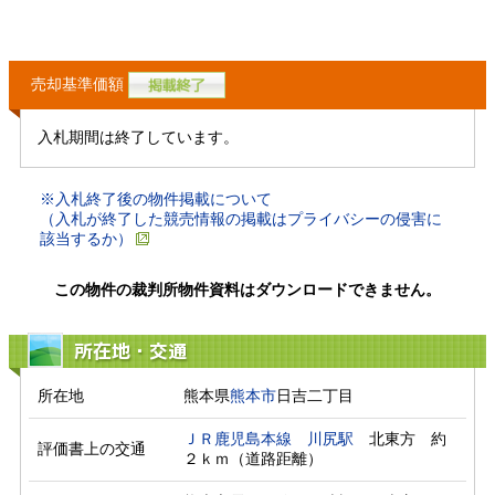
売却基準価額
入札期間は終了しています。
※入札終了後の物件掲載について
（入札が終了した競売情報の掲載はプライバシーの侵害に
該当するか）
この物件の裁判所物件資料はダウンロードできません。
所在地・交通
所在地
熊本県
熊本市
日吉二丁目
ＪＲ鹿児島本線
川尻駅
　北東方　約
評価書上の交通
２ｋｍ（道路距離）　