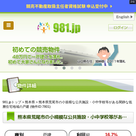
競売不動産取扱主任者資格試験 申込受付中
☰
981.jpトップ
>
熊本県
> 熊本県荒尾市の小規模な公共施設・小中学校等がある閑静な低
層住宅地域の戸建 (物件ID:7801)
熊本県荒尾市の小規模な公共施設・小中学校等がある閑静な低層住宅地域の戸建
16.7%
種別
戸建
利回り