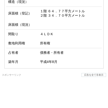
構造（現況）
１階 ６４．７７平方メートル

床面積（登記）
２階 ３４．７０平方メートル
床面積（現況）
間取り
４ＬＤＫ
敷地利用権
所有権
占有者
債務者・所有者
築年月
平成4年8月
スポンサーリンク
広告を全て非表示