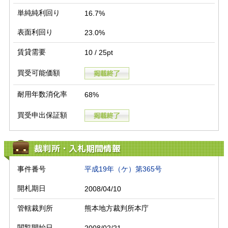
単純純利回り
16.7%
表面利回り
23.0%
賃貸需要
10 / 25pt
買受可能価額
耐用年数消化率
68%
買受申出保証額
裁判所・入札期間情報
事件番号
平成19年（ケ）第365号
開札期日
2008/04/10
管轄裁判所
熊本地方裁判所本庁
閲覧開始日
2008/02/21