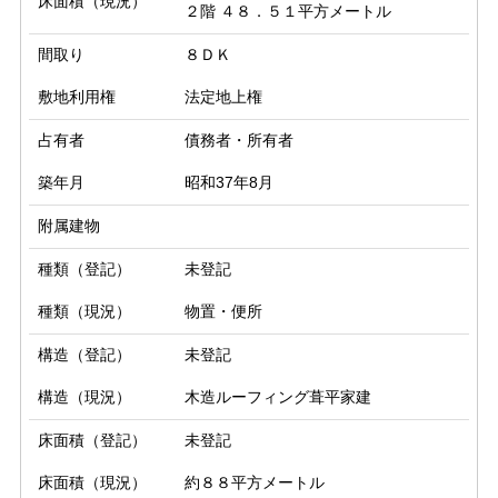
床面積（現況）
２階 ４８．５１平方メートル
間取り
８ＤＫ
敷地利用権
法定地上権
占有者
債務者・所有者
築年月
昭和37年8月
附属建物
種類（登記）
未登記
種類（現況）
物置・便所
構造（登記）
未登記
構造（現況）
木造ルーフィング葺平家建
床面積（登記）
未登記
床面積（現況）
約８８平方メートル