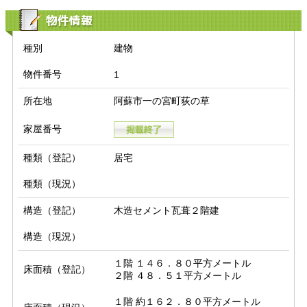
物件情報
種別
建物
物件番号
1
所在地
阿蘇市一の宮町荻の草
家屋番号
種類（登記）
居宅
種類（現況）
構造（登記）
木造セメント瓦葺２階建
構造（現況）
１階 １４６．８０平方メートル

床面積（登記）
２階 ４８．５１平方メートル
１階 約１６２．８０平方メートル
