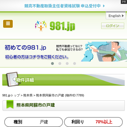
競売不動産取扱主任者資格試験 申込受付中
☰
981.jpトップ
>
熊本県
> 熊本県阿蘇市の戸建 (物件ID:7789)
熊本県阿蘇市の戸建
種別
戸建
利回り
70%以上