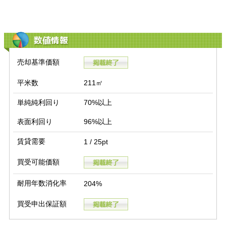
数値情報
売却基準価額
平米数
211㎡
単純純利回り
70%以上
表面利回り
96%以上
賃貸需要
1 / 25pt
買受可能価額
耐用年数消化率
204%
買受申出保証額