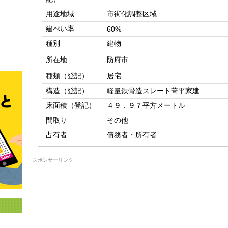
用途地域
市街化調整区域
建ぺい率
60%
種別
建物
所在地
防府市
種類（登記）
居宅
構造（登記）
軽量鉄骨造スレート葺平家建
床面積（登記）
４９．９７平方メートル
間取り
その他
占有者
債務者・所有者
スポンサーリンク