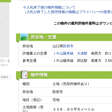
※入札終了後の物件掲載について
（入札が終了した競売情報の掲載はプライバシーの侵害
この物件の裁判所物件資料はダウン
所在地・交通
所在地
山口県
防府市
評価書上の交通
ＪＲ山陽本線
大道駅
　南西方　約１
ざいま
参考交通
ＪＲ山陽本線　四辻駅　南東方　2.55
ンロー
物件情報
て非表示
種別
土地（売却外物件あり）
所在地
防府市
地目（登記）
宅地
土地面積（登
３３８．８０平方メートル
記）