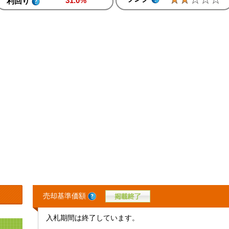
31.0%
利回り
売却基準価額
入札期間は終了しています。