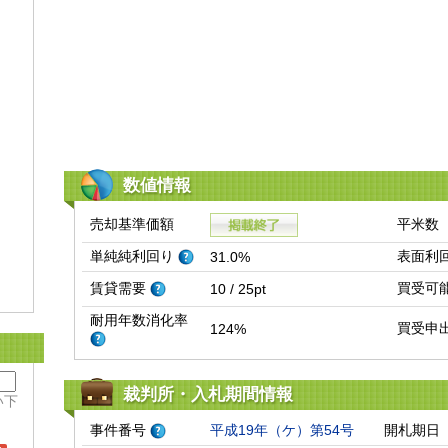
数値情報
売却基準価額
平米数
単純純利回り
表面利
31.0%
賃貸需要
買受可
10 / 25pt
耐用年数消化率
買受申
124%
裁判所・入札期間情報
い下
事件番号
平成19年（ケ）第54号
開札期日