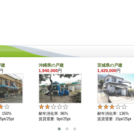
戸建
沖縄県の戸建
茨城県の戸建
円
1,940,000
円
1,420,000
円
 150%
耐年消化率: 86%
耐年消化率: 136%
pt/25pt
賃貸需要: 9pt/25pt
賃貸需要: 15pt/25pt