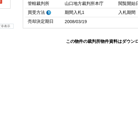
l
管轄裁判所
山口地方裁判所本庁
閲覧開始
買受方法
期間入札1
入札期間
売却決定期日
2008/03/19
て非表示
この物件の裁判所物件資料はダウン