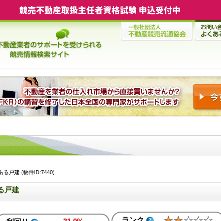
競売不動産取扱主任者資格試験 申込受付中
建 (物件ID:7440)
る戸建
ランク