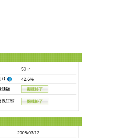
50㎡
回り
42.6%
能価額
出保証額
2008/03/12