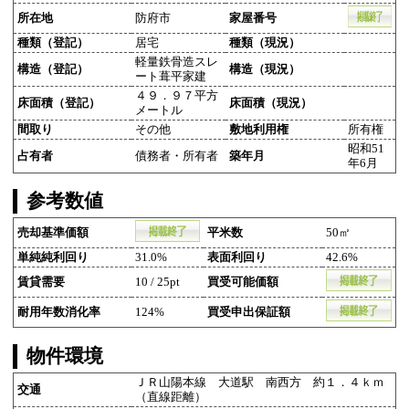
所在地
防府市
家屋番号
種類（登記）
居宅
種類（現況）
軽量鉄骨造スレ
構造（登記）
構造（現況）
ート葺平家建
４９．９７平方
床面積（登記）
床面積（現況）
メートル
間取り
その他
敷地利用権
所有権
昭和51
占有者
債務者・所有者
築年月
年6月
参考数値
売却基準価額
平米数
50㎡
単純純利回り
31.0%
表面利回り
42.6%
賃貸需要
10 / 25pt
買受可能価額
耐用年数消化率
124%
買受申出保証額
物件環境
ＪＲ山陽本線 大道駅 南西方 約１．４ｋｍ
交通
（直線距離）