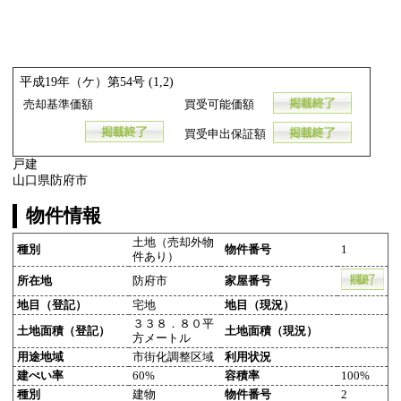
平成19年（ケ）第54号 (1,2)
売却基準価額
買受可能価額
買受申出保証額
戸建
山口県防府市
物件情報
土地（売却外物
種別
物件番号
1
件あり）
所在地
防府市
家屋番号
地目（登記）
宅地
地目（現況）
３３８．８０平
土地面積（登記）
土地面積（現況）
方メートル
用途地域
市街化調整区域
利用状況
建ぺい率
60%
容積率
100%
種別
建物
物件番号
2