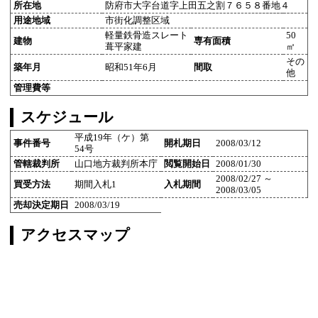
所在地
防府市大字台道字上田五之割７６５８番地４
用途地域
市街化調整区域
軽量鉄骨造スレート
50
建物
専有面積
葺平家建
㎡
その
築年月
昭和51年6月
間取
他
管理費等
スケジュール
平成19年（ケ）第
事件番号
開札期日
2008/03/12
54号
管轄裁判所
山口地方裁判所本庁
閲覧開始日
2008/01/30
2008/02/27 ～
買受方法
期間入札1
入札期間
2008/03/05
売却決定期日
2008/03/19
アクセスマップ