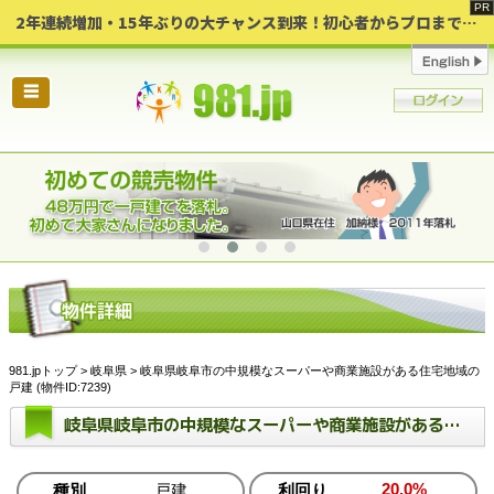
2年連続増加・15年ぶりの大チャンス到来！初心者からプロまで網羅する「競売不動産・超実践投資セミナー」♦神奈川県 横浜 in 神奈川
☰
981.jpトップ
>
岐阜県
> 岐阜県岐阜市の中規模なスーパーや商業施設がある住宅地域の
戸建 (物件ID:7239)
岐阜県岐阜市の中規模なスーパーや商業施設がある住宅地域の戸建
20.0%
種別
戸建
利回り