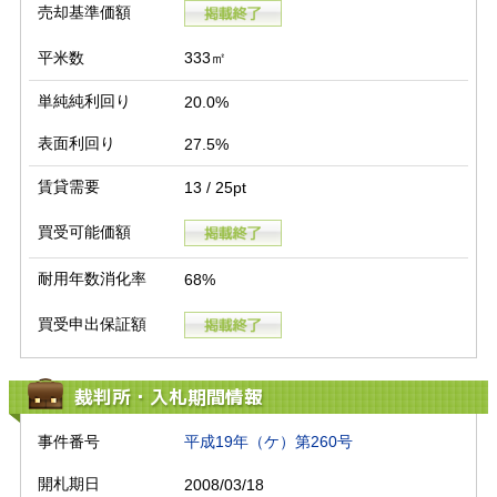
売却基準価額
平米数
333㎡
単純純利回り
20.0%
表面利回り
27.5%
賃貸需要
13 / 25pt
買受可能価額
耐用年数消化率
68%
買受申出保証額
裁判所・入札期間情報
事件番号
平成19年（ケ）第260号
開札期日
2008/03/18