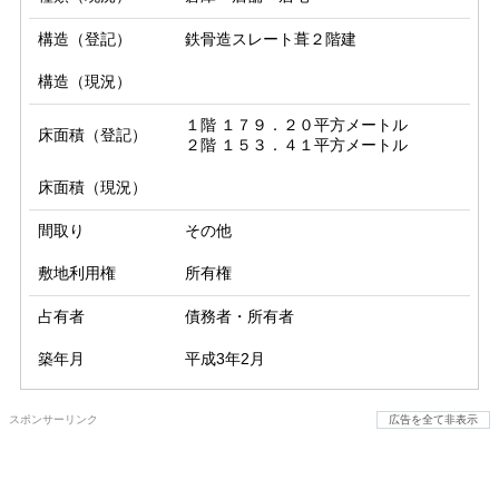
構造（登記）
鉄骨造スレート葺２階建
構造（現況）
１階 １７９．２０平方メートル

床面積（登記）
２階 １５３．４１平方メートル
床面積（現況）
間取り
その他
敷地利用権
所有権
占有者
債務者・所有者
築年月
平成3年2月
スポンサーリンク
広告を全て非表示