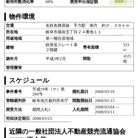
耐用年数消化率
68%
買受申出保証額
物件環境
交通
名鉄各務原線 手力駅 南方 約０．３９ｋｍ
所在地
岐阜市蔵前五丁目２４番地１１
用途地域
第一種住居地域
鉄骨造スレート葺
333
建物
専有面積
２階建
㎡
その
築年月
平成3年2月
間取
他
管理費等
スケジュール
平成19年（ケ）第
事件番号
開札期日
2008/03/18
260号
管轄裁判所
岐阜地方裁判所本庁
閲覧開始日
2008/01/15
2008/03/04 ～
買受方法
期間入札1
入札期間
2008/03/11
売却決定期日
2008/03/25
近隣の一般社団法人不動産競売流通協会