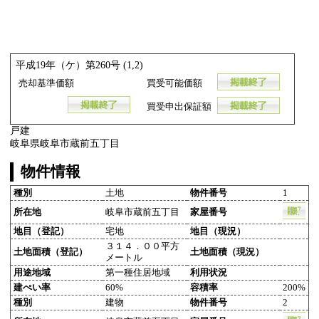
平成19年（ケ）第260号 (1,2)
売却基準価額
買受可能価額
買受申出保証額
戸建
岐阜県岐阜市蔵前五丁目
物件情報
種別
土地
物件番号
1
所在地
岐阜市蔵前五丁目
家屋番号
地目（登記）
宅地
地目（現況）
３１４．００平方
土地面積（登記）
土地面積（現況）
メートル
用途地域
第一種住居地域
利用状況
建ぺい率
60%
容積率
200%
種別
建物
物件番号
2