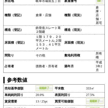
所在地
岐阜市蔵前五丁目
家屋番号
倉
庫・
種類（登記）
倉庫・店舗
種類（現況）
店
舗・
居宅
鉄骨造スレート葺
構造（登記）
構造（現況）
２階建
１階 １７９．２０
平方メートル,２階
床面積（登記）
床面積（現況）
１５３．４１平方
メートル
所有
間取り
その他
敷地利用権
権
平成
占有者
債務者・所有者
築年月
3年2
月
参考数値
売却基準価額
平米数
333㎡
単純純利回り
20.0%
表面利回り
27.5%
賃貸需要
13 / 25pt
買受可能価額