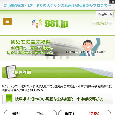
2年連続増加・15年ぶりの大チャンス到来！初心者からプロまで網羅する「競売不動産・超実践投資セミナー」♦神奈川県 横浜 in 神奈川
☰
981.jpトップ
>
岐阜県
> 岐阜県大垣市の小規模な公共施設・小中学校等がある閑静な低
層住宅地域の戸建 (物件ID:7227)
岐阜県大垣市の小規模な公共施設・小中学校等がある閑静な低層住宅地域の戸建
17.5%
種別
戸建
利回り