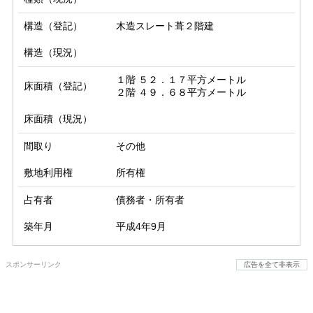
構造（登記）
木造スレート葺２階建
構造（現況）
１階 ５２．１７平方メートル

床面積（登記）
２階 ４９．６８平方メートル
床面積（現況）
間取り
その他
敷地利用権
所有権
占有者
債務者・所有者
築年月
平成4年9月
スポンサーリンク
広告を全て非表示