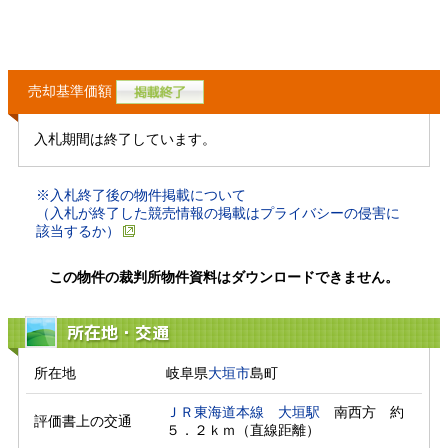
売却基準価額
入札期間は終了しています。
※入札終了後の物件掲載について
（入札が終了した競売情報の掲載はプライバシーの侵害に
該当するか）
この物件の裁判所物件資料はダウンロードできません。
所在地・交通
所在地
岐阜県
大垣市
島町
ＪＲ東海道本線
大垣駅
　南西方　約
評価書上の交通
５．２ｋｍ（直線距離）　