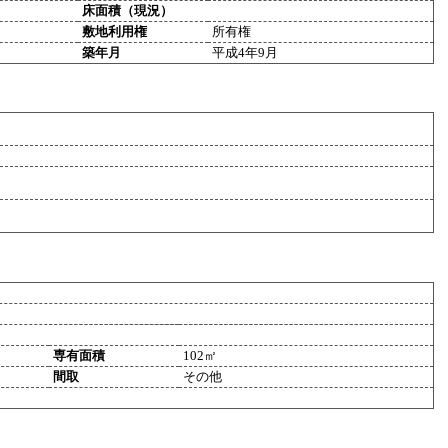
床面積（現況）
敷地利用権
所有権
築年月
平成4年9月
専有面積
102㎡
間取
その他