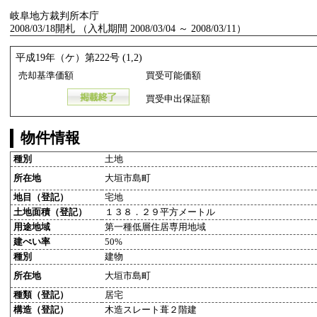
岐阜地方裁判所本庁
2008/03/18開札 （入札期間 2008/03/04 ～ 2008/03/11）
平成19年（ケ）第222号 (1,2)
売却基準価額
買受可能価額
買受申出保証額
物件情報
種別
土地
所在地
大垣市島町
地目（登記）
宅地
土地面積（登記）
１３８．２９平方メートル
用途地域
第一種低層住居専用地域
建ぺい率
50%
種別
建物
所在地
大垣市島町
種類（登記）
居宅
構造（登記）
木造スレート葺２階建