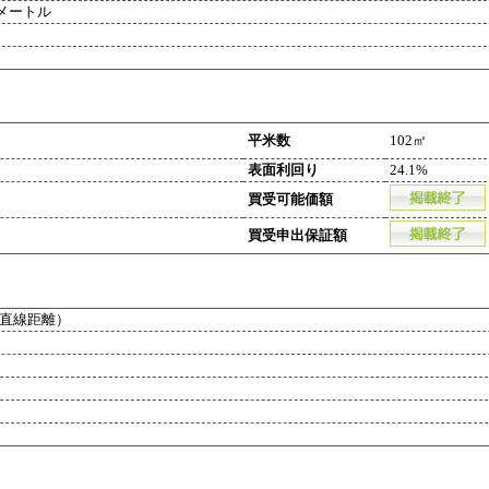
メートル
平米数
102㎡
表面利回り
24.1%
買受可能価額
買受申出保証額
直線距離）