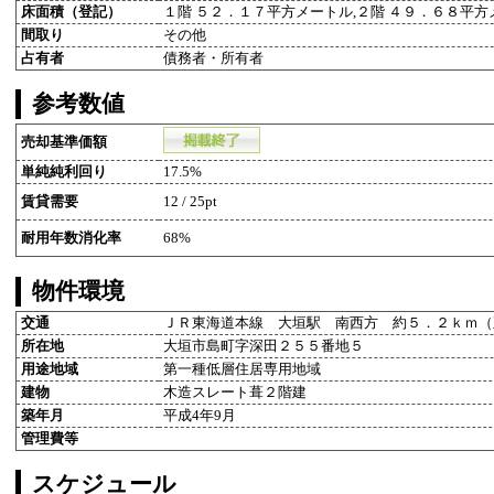
床面積（登記）
１階 ５２．１７平方メートル,２階 ４９．６８平方
間取り
その他
占有者
債務者・所有者
参考数値
売却基準価額
単純純利回り
17.5%
賃貸需要
12 / 25pt
耐用年数消化率
68%
物件環境
交通
ＪＲ東海道本線 大垣駅 南西方 約５．２ｋｍ（
所在地
大垣市島町字深田２５５番地５
用途地域
第一種低層住居専用地域
建物
木造スレート葺２階建
築年月
平成4年9月
管理費等
スケジュール