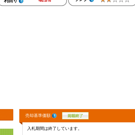
46.8%
利回り
売却基準価額
入札期間は終了しています。