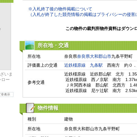
※入札終了後の物件掲載について
（入札が終了した競売情報の掲載はプライバシーの侵害
この物件の裁判所物件資料はダウン
所在地・交通
所在地
奈良県
奈良県
大和郡山市
九条平野町
評価書上の交通
近鉄橿原線
九条駅
　西南方　約０．
ざいま
近鉄橿原線　近鉄郡山駅　北方　1.35k
ンロー
 近鉄橿原線　西ノ京駅　南方　1.37km

参考交通
 ＪＲ関西本線　郡山駅　北西方　1.46km

 近鉄橿原線　尼ケ辻駅　南方　2.53k
て非表示
物件情報
種別
建物
所在地
奈良県大和郡山市九条平野町