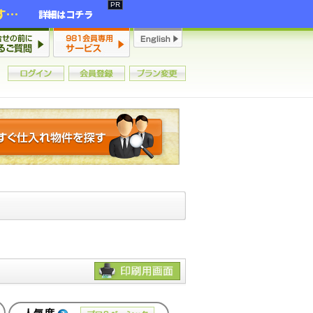
2年連続増加・15年ぶりの大チャンス到来！初心者からプロまで網羅する「競売不動産・超実践投資セミナー」♦神奈川県 横浜 in 神奈川
詳細はコチラ