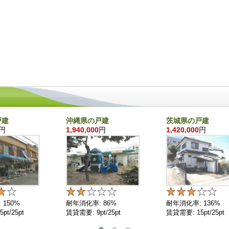
戸建
沖縄県の戸建
茨城県の戸建
円
1,940,000
円
1,420,000
円
 150%
耐年消化率: 86%
耐年消化率: 136%
pt/25pt
賃貸需要: 9pt/25pt
賃貸需要: 15pt/25pt