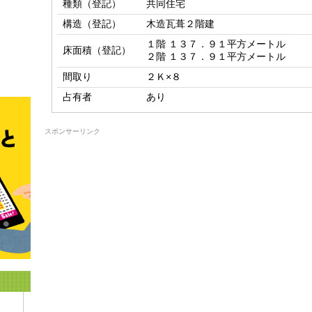
種類（登記）
共同住宅
構造（登記）
木造瓦葺２階建
１階 １３７．９１平方メートル

床面積（登記）
２階 １３７．９１平方メートル
間取り
２Ｋ×８
占有者
あり
スポンサーリンク