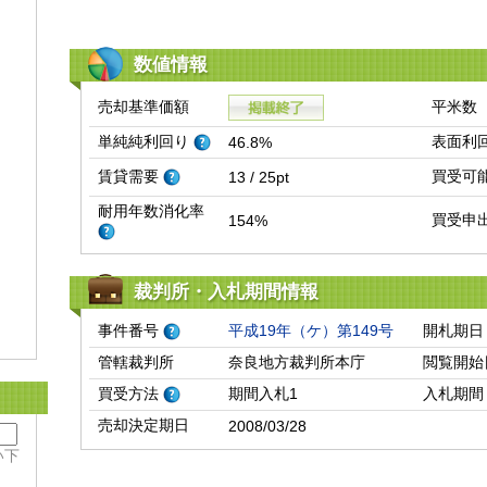
数値情報
売却基準価額
平米数
単純純利回り
表面利
46.8%
賃貸需要
買受可
13 / 25pt
耐用年数消化率
買受申
154%
裁判所・入札期間情報
事件番号
平成19年（ケ）第149号
開札期日
管轄裁判所
奈良地方裁判所本庁
閲覧開始
買受方法
期間入札1
入札期間
売却決定期日
2008/03/28
い下