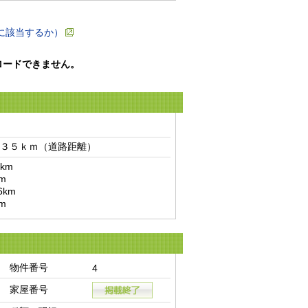
に該当するか）
ロードできません。
３５ｋｍ（道路距離）　
m

m
物件番号
4
家屋番号