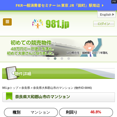
FKR一般消費者セミナー in 東京 JR『田町』駅周辺
☰
981.jpトップ
>
奈良県
> 奈良県大和郡山市のマンション (物件ID:6846)
奈良県大和郡山市のマンション
46.8%
種別
マンション
利回り