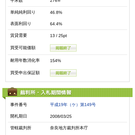
平米数
276㎡
単純純利回り
46.8%
表面利回り
64.4%
賃貸需要
13 / 25pt
買受可能価額
耐用年数消化率
154%
買受申出保証額
裁判所・入札期間情報
事件番号
平成19年（ケ）第149号
開札期日
2008/03/25
管轄裁判所
奈良地方裁判所本庁