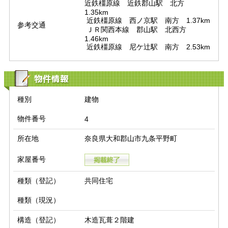
近鉄橿原線　近鉄郡山駅　北方　
1.35km

 近鉄橿原線　西ノ京駅　南方　1.37km

参考交通
 ＪＲ関西本線　郡山駅　北西方　
1.46km

 近鉄橿原線　尼ケ辻駅　南方　2.53km
物件情報
種別
建物
物件番号
4
所在地
奈良県大和郡山市九条平野町
家屋番号
種類（登記）
共同住宅
種類（現況）
構造（登記）
木造瓦葺２階建