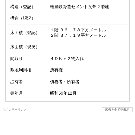
構造（登記）
軽量鉄骨造セメント瓦葺２階建
構造（現況）
１階 ３６．７８平方メートル

床面積（登記）
２階 ３７．１９平方メートル
床面積（現況）
間取り
４ＤＫ＋２物入れ
敷地利用権
所有権
占有者
債務者・所有者
築年月
昭和59年12月
スポンサーリンク
広告を全て非表示