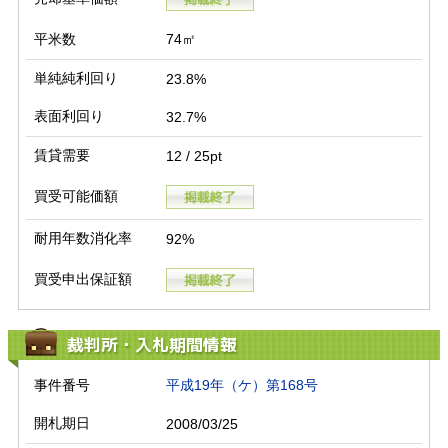
平米数
74㎡
単純純利回り
23.8%
表面利回り
32.7%
賃貸需要
12 / 25pt
買受可能価額
耐用年数消化率
92%
買受申出保証額
裁判所・入札期間情報
事件番号
平成19年（ケ）第168号
開札期日
2008/03/25