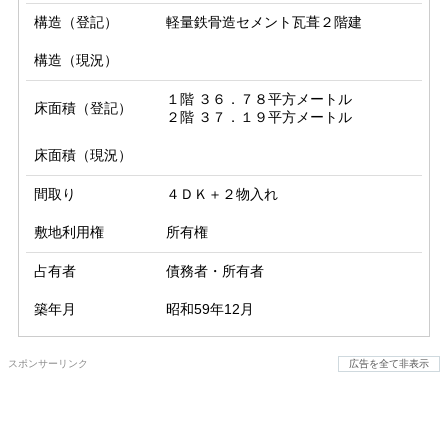
構造（登記）
軽量鉄骨造セメント瓦葺２階建
構造（現況）
１階 ３６．７８平方メートル

床面積（登記）
２階 ３７．１９平方メートル
床面積（現況）
間取り
４ＤＫ＋２物入れ
敷地利用権
所有権
占有者
債務者・所有者
築年月
昭和59年12月
スポンサーリンク
広告を全て非表示