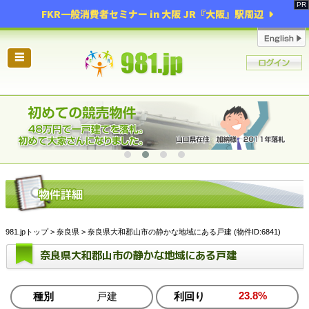
FKR一般消費者セミナー in 大阪 JR『大阪』駅周辺
☰
981.jpトップ
>
奈良県
> 奈良県大和郡山市の静かな地域にある戸建 (物件ID:6841)
奈良県大和郡山市の静かな地域にある戸建
23.8%
種別
戸建
利回り