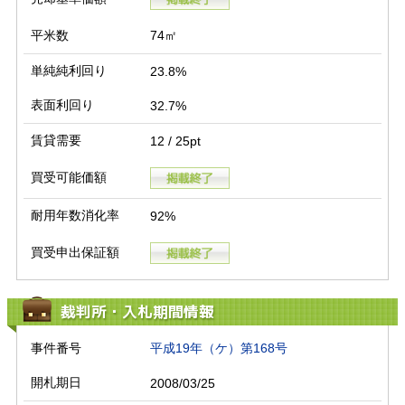
平米数
74㎡
単純純利回り
23.8%
表面利回り
32.7%
賃貸需要
12 / 25pt
買受可能価額
耐用年数消化率
92%
買受申出保証額
裁判所・入札期間情報
事件番号
平成19年（ケ）第168号
開札期日
2008/03/25