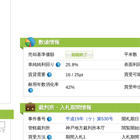
数値情報
売却基準価額
平米数
単純純利回り
表面利
25.8%
賃貸需要
買受可
16 / 25pt
耐用年数消化率
買受申
42%
裁判所・入札期間情報
事件番号
平成19年（ケ）第530号
開札期日
管轄裁判所
神戸地方裁判所本庁
閲覧開始
い下
買受方法
期間入札1
入札期間