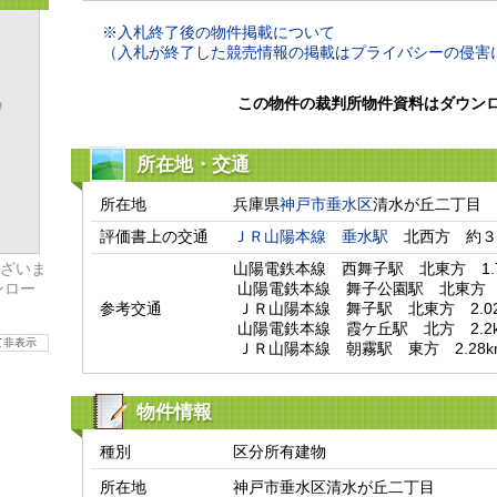
※入札終了後の物件掲載について
（入札が終了した競売情報の掲載はプライバシーの侵害
この物件の裁判所物件資料はダウン
所在地・交通
所在地
兵庫県
神戸市垂水区
清水が丘二丁目
評価書上の交通
ＪＲ山陽本線
垂水駅
　北西方　約３
ざいま
山陽電鉄本線　西舞子駅　北東方　1.77
ンロー
 山陽電鉄本線　舞子公園駅　北東方　1.91km

参考交通
 ＪＲ山陽本線　舞子駅　北東方　2.02km

 山陽電鉄本線　霞ケ丘駅　北方　2.2km

て非表示
 ＪＲ山陽本線　朝霧駅　東方　2.28k
物件情報
種別
区分所有建物
所在地
神戸市垂水区清水が丘二丁目