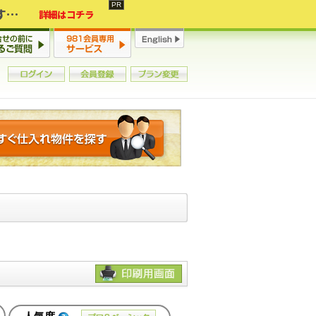
2年連続増加・15年ぶりの大チャンス到来！初心者からプロまで網羅する「競売不動産・超実践投資セミナー」♦神奈川県 横浜 in 神奈川
詳細はコチラ