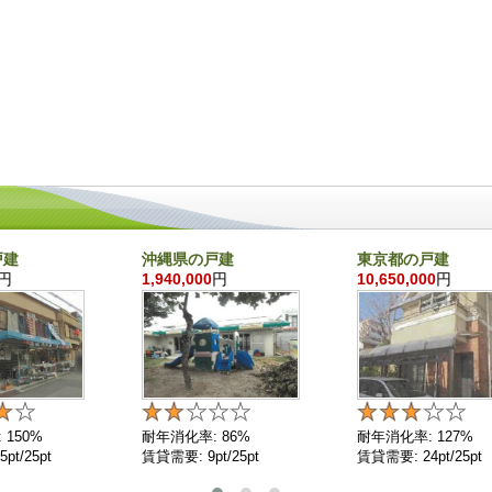
戸建
沖縄県の戸建
東京都の戸建
円
1,940,000
円
10,650,000
円
 150%
耐年消化率: 86%
耐年消化率: 127%
pt/25pt
賃貸需要: 9pt/25pt
賃貸需要: 24pt/25pt