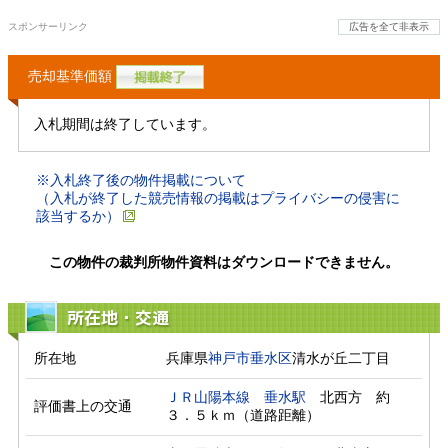
スポンサーリンク
広告を全て非表示
売却基準価額
入札期間は終了しています。
※入札終了後の物件掲載について
（入札が終了した競売情報の掲載はプライバシーの侵害に
該当するか）
この物件の裁判所物件資料はダウンロードできません。
所在地・交通
所在地
兵庫県
神戸市垂水区
清水が丘二丁目
ＪＲ山陽本線
垂水駅
　北西方　約
評価書上の交通
３．５ｋｍ（道路距離）　