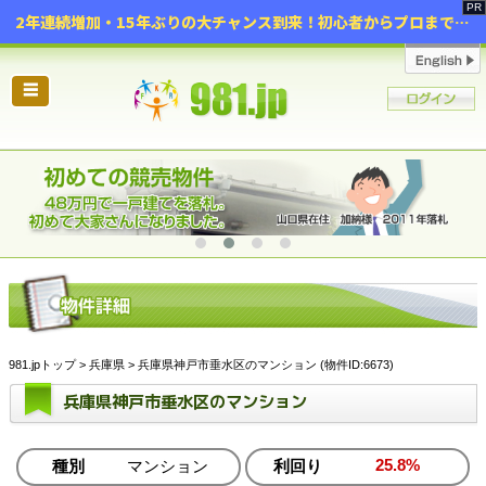
2年連続増加・15年ぶりの大チャンス到来！初心者からプロまで網羅する「競売不動産・超実践投資セミナー」♦神奈川県 横浜 in 神奈川
☰
981.jpトップ
>
兵庫県
> 兵庫県神戸市垂水区のマンション (物件ID:6673)
兵庫県神戸市垂水区のマンション
25.8%
種別
マンション
利回り