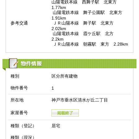
山陽電鉄本線　西舞子駅　北東方　
1.77km

 山陽電鉄本線　舞子公園駅　北東方　
1.91km

参考交通
 ＪＲ山陽本線　舞子駅　北東方　
2.02km

 山陽電鉄本線　霞ケ丘駅　北方　
2.2km

 ＪＲ山陽本線　朝霧駅　東方　2.28km
物件情報
種別
区分所有建物
物件番号
1
所在地
神戸市垂水区清水が丘二丁目
家屋番号
種類（登記）
居宅
種類（現況）