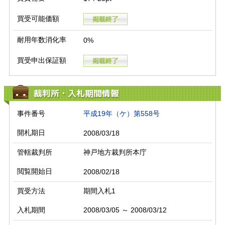
買受可能価額
耐用年数消化率
0%
買受申出保証額
裁判所・入札期間情報
事件番号
平成19年（ケ）第558号
開札期日
2008/03/18
管轄裁判所
神戸地方裁判所本庁
閲覧開始日
2008/02/18
買受方法
期間入札1
入札期間
2008/03/05 ～ 2008/03/12