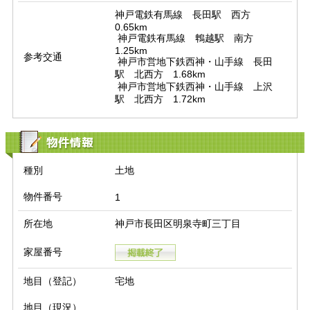
神戸電鉄有馬線　長田駅　西方　
0.65km

 神戸電鉄有馬線　鵯越駅　南方　
1.25km

参考交通
 神戸市営地下鉄西神・山手線　長田
駅　北西方　1.68km

 神戸市営地下鉄西神・山手線　上沢
駅　北西方　1.72km
物件情報
種別
土地
物件番号
1
所在地
神戸市長田区明泉寺町三丁目
家屋番号
地目（登記）
宅地
地目（現況）