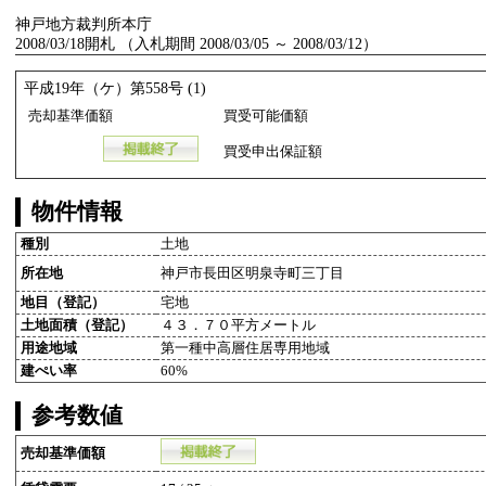
神戸地方裁判所本庁
2008/03/18開札 （入札期間 2008/03/05 ～ 2008/03/12）
平成19年（ケ）第558号 (1)
売却基準価額
買受可能価額
買受申出保証額
物件情報
種別
土地
所在地
神戸市長田区明泉寺町三丁目
地目（登記）
宅地
土地面積（登記）
４３．７０平方メートル
用途地域
第一種中高層住居専用地域
建ぺい率
60%
参考数値
売却基準価額