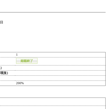
目
1
況）
（現況）
200%