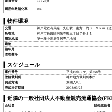
賃貸需要
17 / 25pt
耐用年数消化率
0%
物件環境
交通
神戸電鉄有馬線 丸山駅 南方 約０．９ｋｍ（道
所在地
神戸市長田区明泉寺町三丁目７番１１
用途地域
第一種中高層住居専用地域
建物
築年月
管理費等
スケジュール
事件番号
平成19年（ケ）第558号
管轄裁判所
神戸地方裁判所本庁
買受方法
期間入札1
売却決定期日
2008/03/25
近隣の一般社団法人不動産競売流通協会(FK
会社名
競売主任者