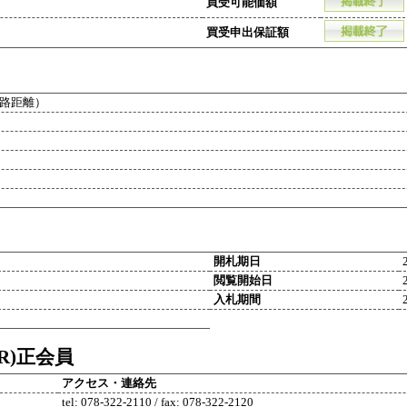
買受可能価額
買受申出保証額
路距離）
開札期日
閲覧開始日
入札期間
R)正会員
アクセス・連絡先
tel: 078-322-2110 / fax: 078-322-2120