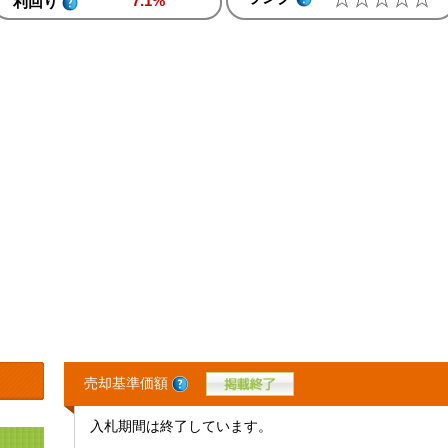
7.1%
利回り
売却基準価額
入札期間は終了しています。