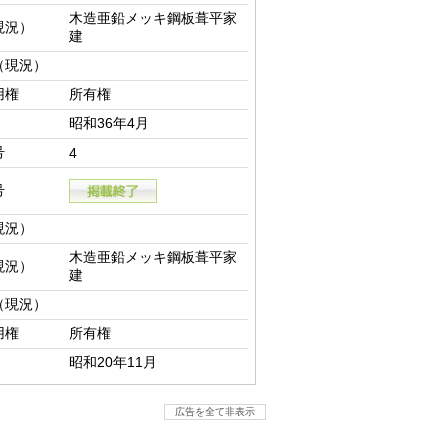
木造亜鉛メッキ鋼板葺平家
現況）
建
（現況）
用権
所有権
昭和36年4月
号
4
号
現況）
木造亜鉛メッキ鋼板葺平家
現況）
建
（現況）
用権
所有権
昭和20年11月
広告を全て非表示