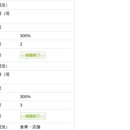
現況）
積（現
況
300%
号
2
号
現況）
積（現
況
300%
号
3
号
現況）
倉庫・店舗