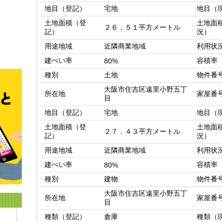
地目（登記）
宅地
地目（
土地面積（登
土地面
２６．５１平方メートル
記）
況）
用途地域
近隣商業地域
利用状
建ぺい率
容積率
80%
種別
土地
物件番
大阪市住吉区遠里小野五丁
所在地
家屋番
目
地目（登記）
宅地
地目（
土地面積（登
土地面
２７．４３平方メートル
記）
況）
用途地域
近隣商業地域
利用状
建ぺい率
容積率
80%
種別
建物
物件番
大阪市住吉区遠里小野五丁
所在地
家屋番
目
種類（登記）
倉庫
種類（