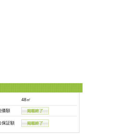
48㎡
能価額
出保証額