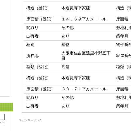
構造（登記）
木造瓦葺平家建
構造（
床面積（登記）
１４．６９平方メートル
床面積
間取り
その他
敷地利
占有者
あり
築年月
種別
建物
物件番
大阪市住吉区遠里小野五丁
所在地
家屋番
目
種類（登記）
店舗
種類（
構造（登記）
木造瓦葺平家建
構造（
床面積（登記）
３３．７１平方メートル
床面積
間取り
その他
敷地利
占有者
あり
築年月
スポンサーリンク
い下