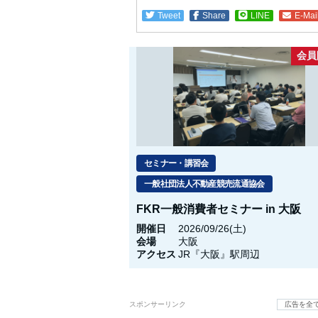
Tweet
Share
LINE
E-Mai
会員
セミナー・講習会
一般社団法人不動産競売流通協会
FKR一般消費者セミナー in 大阪
開催日
2026/09/26(土)
会場
大阪
アクセス
JR『大阪』駅周辺
スポンサーリンク
広告を全