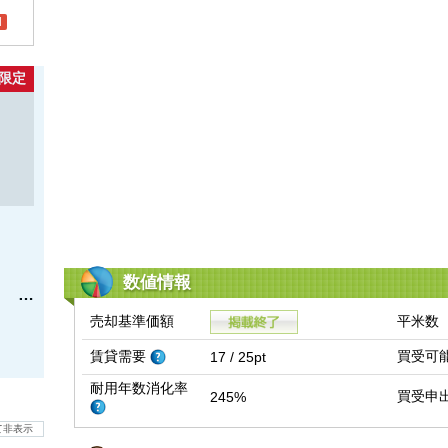
l
限定
数値情報
売却基準価額
平米数
賃貸需要
買受可
17 / 25pt
耐用年数消化率
買受申
245%
て非表示