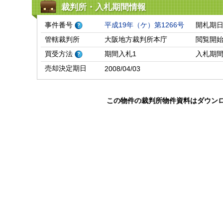
裁判所・入札期間情報
事件番号
平成19年（ケ）第1266号
開札期
管轄裁判所
大阪地方裁判所本庁
閲覧開
買受方法
期間入札1
入札期
売却決定期日
2008/04/03
この物件の裁判所物件資料はダウン