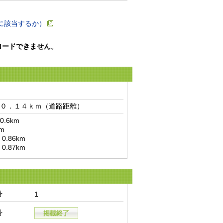
に該当するか）
ロードできません。
０．１４ｋｍ（道路距離）　
6km

.87km
号
1
号