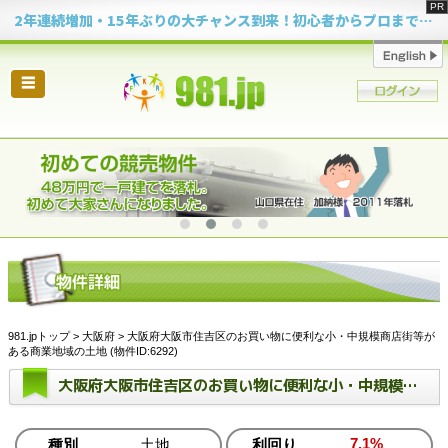
2年連続増加・15年ぶりの大チャンス到来！初心者からプロまで網羅する「競売不動産・超実践投資セミナー」♦神奈川県 横浜 in 神奈川
☰
981.jpトップ
>
大阪府
> 大阪府大阪市住吉区のお買い物に便利な小・中規模商店街等が
ある商業地域の土地 (物件ID:6292)
大阪府大阪市住吉区のお買い物に便利な小・中規模商店街等がある商業地域の土地
7.1%
種別
土地
利回り