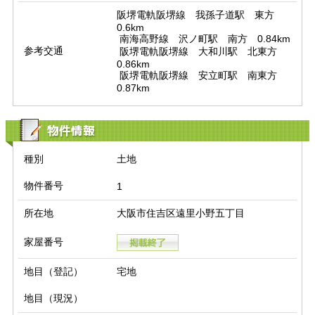
阪堺電軌阪堺線　我孫子道駅　東方　
0.6km

 南海高野線　沢ノ町駅　南方　0.84km

参考交通
 阪堺電軌阪堺線　大和川駅　北東方　
0.86km

 阪堺電軌阪堺線　安立町駅　南東方　
0.87km
物件情報
種別
土地
物件番号
1
所在地
大阪市住吉区遠里小野五丁目
家屋番号
地目（登記）
宅地
地目（現況）