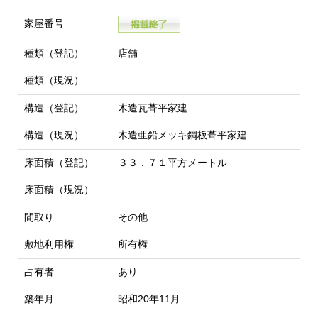
家屋番号
種類（登記）
店舗
種類（現況）
構造（登記）
木造瓦葺平家建
構造（現況）
木造亜鉛メッキ鋼板葺平家建
床面積（登記）
３３．７１平方メートル
床面積（現況）
間取り
その他
敷地利用権
所有権
占有者
あり
築年月
昭和20年11月