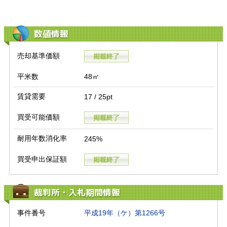
数値情報
売却基準価額
平米数
48㎡
賃貸需要
17 / 25pt
買受可能価額
耐用年数消化率
245%
買受申出保証額
裁判所・入札期間情報
事件番号
平成19年（ケ）第1266号