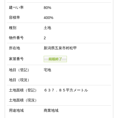
建ぺい率
80%
容積率
400%
種別
土地
物件番号
2
所在地
新潟県五泉市村松甲
家屋番号
地目（登記）
宅地
地目（現況）
土地面積（登記）
６３７．８５平方メートル
土地面積（現況）
用途地域
商業地域