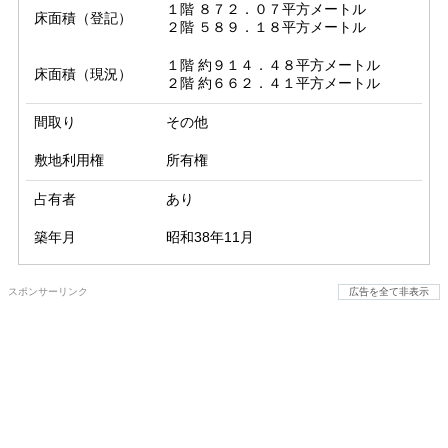
１階 ８７２．０７平方メートル

床面積（登記）
２階 ５８９．１８平方メートル
１階 約９１４．４８平方メートル

床面積（現況）
２階 約６６２．４１平方メートル
間取り
その他
敷地利用権
所有権
占有者
あり
築年月
昭和38年11月
スポンサーリンク
広告を全て非表示