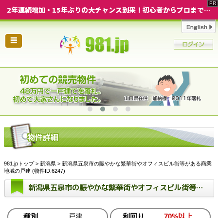
2年連続増加・15年ぶりの大チャンス到来！初心者からプロまで網羅する「競売不動産・超実践投資セミナー」♦神奈川県 横浜 in 神奈川
☰
981.jpトップ
>
新潟県
> 新潟県五泉市の賑やかな繁華街やオフィスビル街等がある商業
地域の戸建 (物件ID:6247)
新潟県五泉市の賑やかな繁華街やオフィスビル街等がある商業地域の戸建
種別
戸建
利回り
70%以上