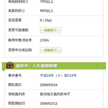
単純純利回り
70%以上
表面利回り
96%以上
賃貸需要
5 / 25pt
買受可能価額
耐用年数消化率
176%
買受申出保証額
裁判所・入札期間情報
事件番号
平成19年（ケ）第219号
開札期日
2008/03/24
管轄裁判所
新潟地方裁判所本庁
閲覧開始日
2008/02/12