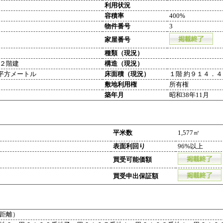
利用状況
容積率
400%
物件番号
3
家屋番号
種類（現況）
２階建
構造（現況）
８平方メートル
床面積（現況）
１階 約９１４．
敷地利用権
所有権
築年月
昭和38年11月
平米数
1,577㎡
表面利回り
96%以上
買受可能価額
買受申出保証額
距離）