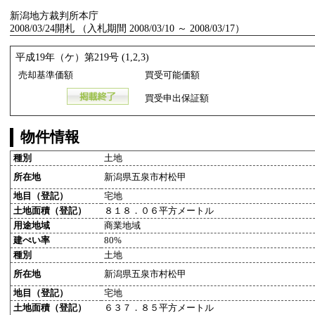
新潟地方裁判所本庁
2008/03/24開札 （入札期間 2008/03/10 ～ 2008/03/17）
平成19年（ケ）第219号 (1,2,3)
売却基準価額
買受可能価額
買受申出保証額
物件情報
種別
土地
所在地
新潟県五泉市村松甲
地目（登記）
宅地
土地面積（登記）
８１８．０６平方メートル
用途地域
商業地域
建ぺい率
80%
種別
土地
所在地
新潟県五泉市村松甲
地目（登記）
宅地
土地面積（登記）
６３７．８５平方メートル