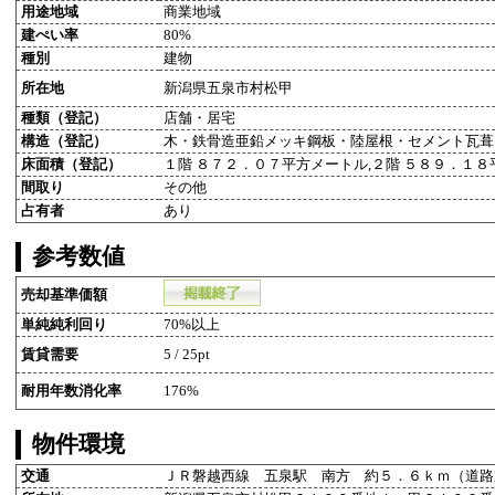
用途地域
商業地域
建ぺい率
80%
種別
建物
所在地
新潟県五泉市村松甲
種類（登記）
店舗・居宅
構造（登記）
木・鉄骨造亜鉛メッキ鋼板・陸屋根・セメント瓦葺
床面積（登記）
１階 ８７２．０７平方メートル,２階 ５８９．１
間取り
その他
占有者
あり
参考数値
売却基準価額
単純純利回り
70%以上
賃貸需要
5 / 25pt
耐用年数消化率
176%
物件環境
交通
ＪＲ磐越西線 五泉駅 南方 約５．６ｋｍ（道路