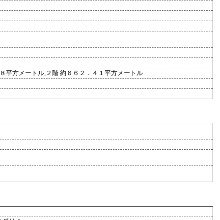
４８平方メートル,２階 約６６２．４１平方メートル