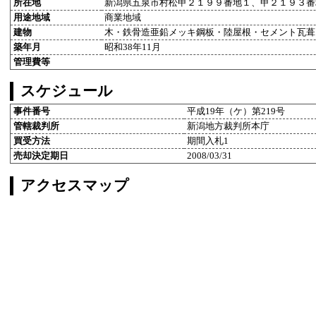
所在地
新潟県五泉市村松甲２１９９番地１、甲２１９３番
用途地域
商業地域
建物
木・鉄骨造亜鉛メッキ鋼板・陸屋根・セメント瓦葺
築年月
昭和38年11月
管理費等
スケジュール
事件番号
平成19年（ケ）第219号
管轄裁判所
新潟地方裁判所本庁
買受方法
期間入札1
売却決定期日
2008/03/31
アクセスマップ