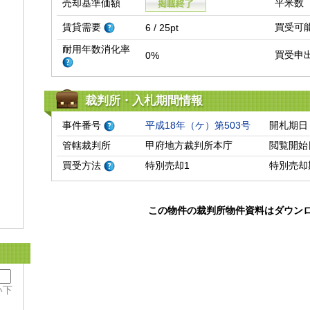
売却基準価額
平米数
賃貸需要
買受可
6 / 25pt
耐用年数消化率
買受申
0%
裁判所・入札期間情報
事件番号
平成18年（ケ）第503号
開札期日
管轄裁判所
甲府地方裁判所本庁
閲覧開始
買受方法
特別売却1
特別売却
この物件の裁判所物件資料はダウン
い下