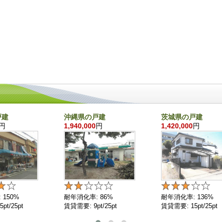
戸建
沖縄県の戸建
茨城県の戸建
円
1,940,000
円
1,420,000
円
 150%
耐年消化率: 86%
耐年消化率: 136%
pt/25pt
賃貸需要: 9pt/25pt
賃貸需要: 15pt/25pt