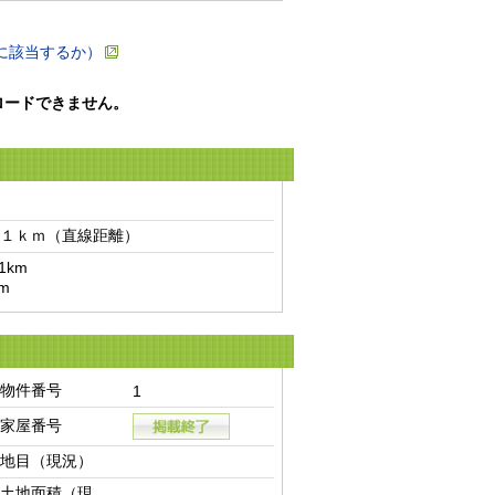
に該当するか）
ロードできません。
１ｋｍ（直線距離）　
km

m
物件番号
1
家屋番号
地目（現況）
土地面積（現