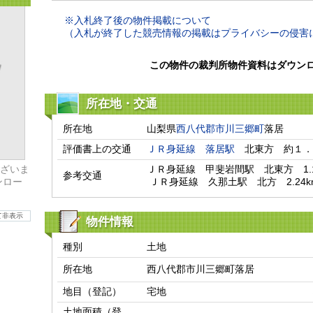
※入札終了後の物件掲載について
（入札が終了した競売情報の掲載はプライバシーの侵害
この物件の裁判所物件資料はダウン
所在地・交通
所在地
山梨県
西八代郡市川三郷町
落居
評価書上の交通
ＪＲ身延線
落居駅
　北東方　約１．
ざいま
ＪＲ身延線　甲斐岩間駅　北東方　1.1
参考交通
ンロー
 ＪＲ身延線　久那土駅　北方　2.24k
て非表示
物件情報
種別
土地
所在地
西八代郡市川三郷町落居
地目（登記）
宅地
土地面積（登