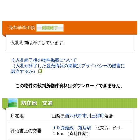
売却基準価額
入札期間は終了しています。
※入札終了後の物件掲載について
（入札が終了した競売情報の掲載はプライバシーの侵害に
該当するか）
この物件の裁判所物件資料はダウンロードできません。
所在地・交通
所在地
山梨県
西八代郡市川三郷町
落居
ＪＲ身延線
落居駅
　北東方　約１．
評価書上の交通
１ｋｍ（直線距離）　