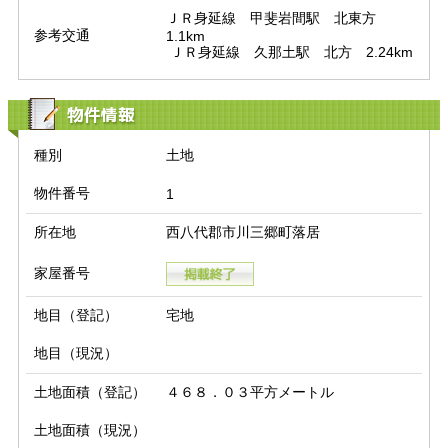
ＪＲ身延線　甲斐岩間駅　北東方　
参考交通
1.1km

 ＪＲ身延線　久那土駅　北方　2.24km
物件情報
種別
土地
物件番号
1
所在地
西八代郡市川三郷町落居
家屋番号
地目（登記）
宅地
地目（現況）
土地面積（登記）
４６８．０３平方メートル
土地面積（現況）