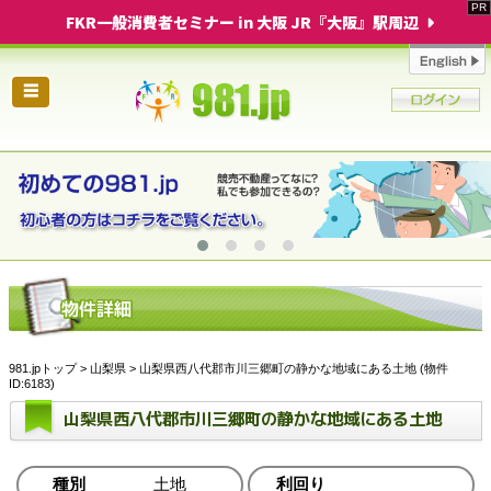
FKR一般消費者セミナー in 大阪 JR『大阪』駅周辺
☰
981.jpトップ
>
山梨県
> 山梨県西八代郡市川三郷町の静かな地域にある土地 (物件
ID:6183)
山梨県西八代郡市川三郷町の静かな地域にある土地
種別
土地
利回り