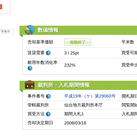
l
数値情報
て非表示
売却基準価額
平米数
賃貸需要
買受可
3 / 25pt
耐用年数消化率
買受申
232%
裁判所・入札期間情報
事件番号
平成19年（ケ）第29060号
開札期
管轄裁判所
仙台地方裁判所本庁
閲覧開
買受方法
期間入札1
入札期
売却決定期日
2008/03/18