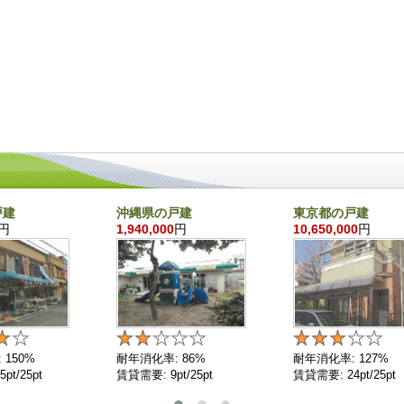
戸建
沖縄県の戸建
東京都の戸建
円
1,940,000
円
10,650,000
円
 150%
耐年消化率: 86%
耐年消化率: 127%
pt/25pt
賃貸需要: 9pt/25pt
賃貸需要: 24pt/25pt