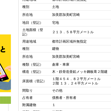
種別
土地
所在地
加美郡加美町宮崎
地目（登記）
宅地
土地面積（登
２１３．５８平方メートル
記）
用途地域
都市計画区域外無指定
種別
建物
所在地
加美郡加美町宮崎
種類（登記）
倉庫・車庫
構造（登記）
木・鉄骨造亜鉛メッキ鋼板葺２階建
１階４５４．８２平方メートル

床面積（登記）
２階 １３．２４平方メートル
間取り
その他
占有者
債務者・所有者
附属建物
１