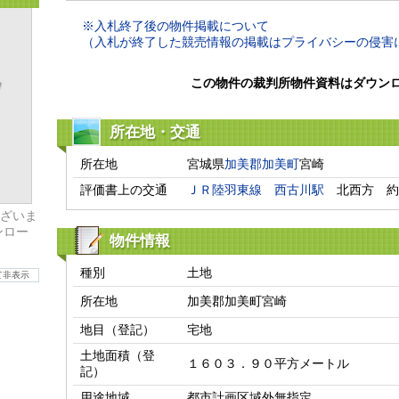
※入札終了後の物件掲載について
（入札が終了した競売情報の掲載はプライバシーの侵害
この物件の裁判所物件資料はダウン
所在地・交通
所在地
宮城県
加美郡加美町
宮崎
評価書上の交通
ＪＲ陸羽東線
西古川駅
　北西方　約
ざいま
ンロー
物件情報
種別
土地
て非表示
所在地
加美郡加美町宮崎
地目（登記）
宅地
土地面積（登
１６０３．９０平方メートル
記）
用途地域
都市計画区域外無指定