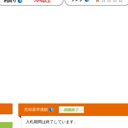
利回り
70%以上
売却基準価額
入札期間は終了しています。