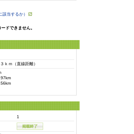
に該当するか）
ロードできません。
３ｋｍ（直線距離）　


1