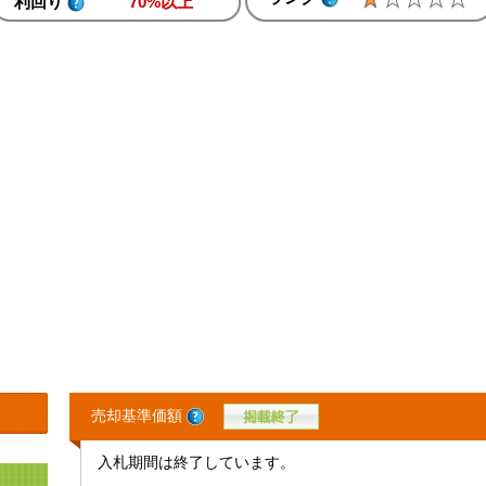
利回り
70%以上
売却基準価額
入札期間は終了しています。