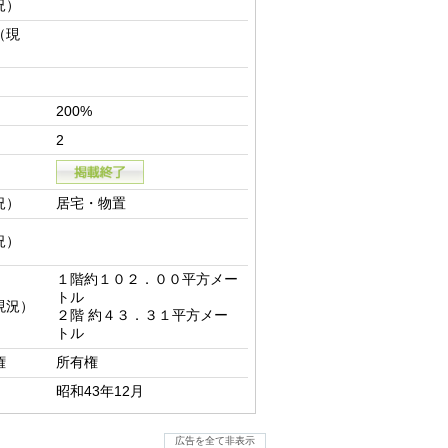
況）
（現
200%
2
況）
居宅・物置
況）
１階約１０２．００平方メー
トル

現況）
２階 約４３．３１平方メー
トル
権
所有権
昭和43年12月
広告を全て非表示