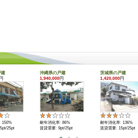
戸建
沖縄県の戸建
茨城県の戸建
円
1,940,000
円
1,420,000
円
 150%
耐年消化率: 86%
耐年消化率: 136%
pt/25pt
賃貸需要: 9pt/25pt
賃貸需要: 15pt/25pt