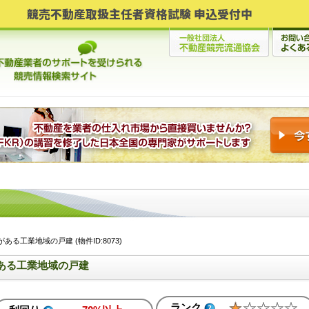
競売不動産取扱主任者資格試験 申込受付中
る工業地域の戸建 (物件ID:8073)
ある工業地域の戸建
ランク