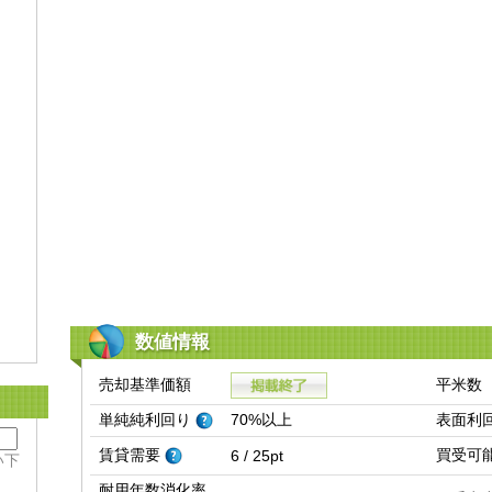
数値情報
売却基準価額
平米数
単純純利回り
70%以上
表面利
賃貸需要
買受可
6 / 25pt
い下
耐用年数消化率