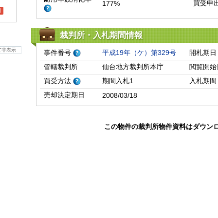
買受申
177%
l
裁判所・入札期間情報
て非表示
事件番号
平成19年（ケ）第329号
開札期日
管轄裁判所
仙台地方裁判所本庁
閲覧開始
買受方法
期間入札1
入札期間
売却決定期日
2008/03/18
この物件の裁判所物件資料はダウン