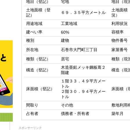
地目（登記）
宅地
地目（現
土地面積（登
土地面積
６９．３５平方メートル
記）
況）
用途地域
工業地域
利用状況
建ぺい率
容積率
60%
種別
建物
物件番号
所在地
石巻市大門町三丁目
家屋番号
種類（登記）
居宅
種類（現
木造亜鉛メッキ鋼板葺２
構造（登記）
構造（現
階建
１階３３．４９平方メー
トル

床面積（登記）
床面積（
２階３０．９４平方メー
トル
間取り
その他
敷地利用
占有者
債務者・所有者
築年月
スポンサーリンク