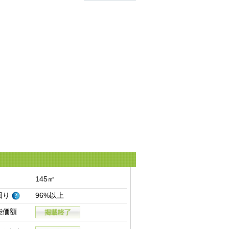
145㎡
回り
96%以上
能価額