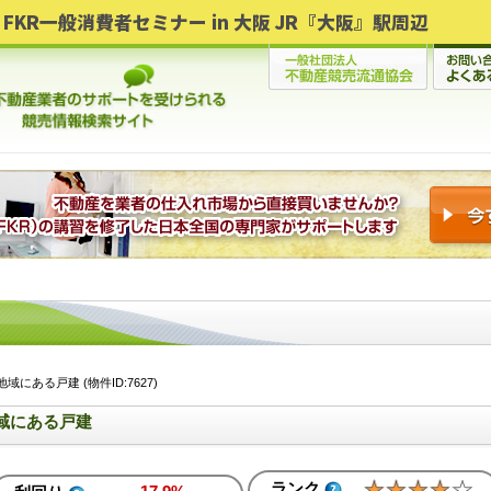
FKR一般消費者セミナー in 大阪 JR『大阪』駅周辺
にある戸建 (物件ID:7627)
域にある戸建
ランク