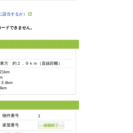
に該当するか）
ロードできません。
東方　約２．９ｋｍ（直線距離）　
km

km
物件番号
1
家屋番号