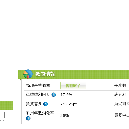
数値情報
売却基準価額
平米数
単純純利回り
表面利
17.9%
賃貸需要
買受可
24 / 25pt
耐用年数消化率
買受申
36%
い下