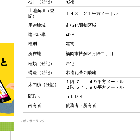
地目（登記）
宅地
土地面積（登
１４８．２１平方メートル
記）
用途地域
市街化調整区域
建ぺい率
40%
種別
建物
所在地
福岡市博多区月隈二丁目
種類（登記）
居宅
構造（登記）
木造瓦葺２階建
１階 ７１．４９平方メートル

床面積（登記）
２階 ５７．９６平方メートル
間取り
５ＬＤＫ
占有者
債務者・所有者
スポンサーリンク