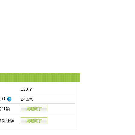
129㎡
回り
24.6%
能価額
出保証額