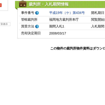
裁判所・入札期間情報
l
事件番号
平成19年（ケ）第434号
開札期日
管轄裁判所
福岡地方裁判所本庁
閲覧開始
て非表示
買受方法
期間入札1
入札期間
売却決定期日
2008/03/17
この物件の裁判所物件資料はダウン