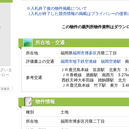
※入札終了後の物件掲載について
（入札が終了した競売情報の掲載はプライバシーの侵害
この物件の裁判所物件資料はダウン
所在地・交通
所在地
福岡県
福岡市博多区
月隈二丁目
評価書上の交通
福岡市地下鉄空港線
福岡空港駅
　南
ざいま
ＪＲ鹿児島本線　笹原駅　北東方　3.21
ンロー
 ＪＲ香椎線　酒殿駅　南西方　3.27km

参考交通
 西鉄天神大牟田線　雑餉隈駅　北方　3.4km

 ＪＲ鹿児島本線　竹下駅　東方　3.48
て非表示
物件情報
種別
土地
所在地
福岡市博多区月隈二丁目