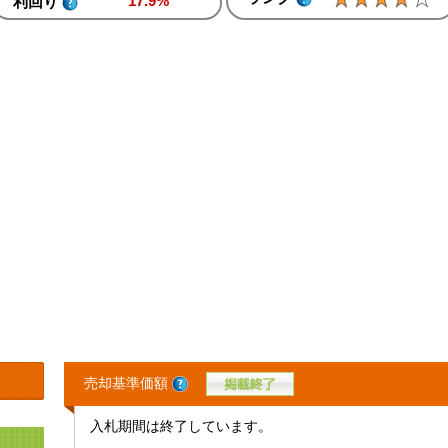
17.9%
利回り
売却基準価額
入札期間は終了しています。