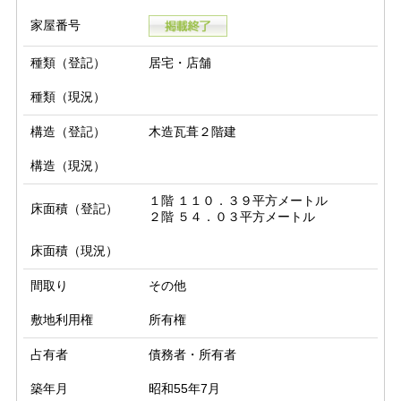
家屋番号
種類（登記）
居宅・店舗
種類（現況）
構造（登記）
木造瓦葺２階建
構造（現況）
１階 １１０．３９平方メートル

床面積（登記）
２階 ５４．０３平方メートル
床面積（現況）
間取り
その他
敷地利用権
所有権
占有者
債務者・所有者
築年月
昭和55年7月