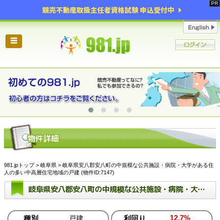
競売不動産取扱主任者資格試験 申込受付中
☰
981.jpトップ
>
岐阜県
> 岐阜県安八郡安八町の中規模な公共施設・病院・大学がある住
人の多い中高層住宅地域の戸建 (物件ID:7147)
岐阜県安八郡安八町の中規模な公共施設・病院・大学がある住人の多い中高層住宅地域の戸建
12.7%
種別
戸建
利回り