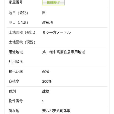
家屋番号
地目（登記）
田
地目（現況）
雑種地
土地面積（登記）
６０平方メートル
土地面積（現況）
用途地域
第一種中高層住居専用地域
利用状況
建ぺい率
60%
容積率
200%
種別
建物
物件番号
5
所在地
安八郡安八町氷取