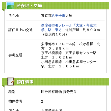
所在地・交通
所在地
東京都
八王子市
大塚
多摩都市モノレール「大塚・帝京大
評価書上の交通
学」駅
東方
　道路距離　約８００ｍ
（徒歩約１０分）　
多摩都市モノレール線　松が谷駅　北
方　０．８９ｋｍ

京王相模原線　京王多摩センター駅　
参考交通
北方　１．６２ｋｍ

小田急多摩線　小田急多摩センター
駅　北方　１．６５ｋｍ
物件情報
種別
区分所有建物 持分売り
物件番号
2
所在地
八王子市大塚