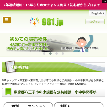
2年連続増加・15年ぶりの大チャンス到来！初心者からプロまで網羅する「競売不動産・超実践投資セミナー」♦神奈川県 横浜 in 神奈川
☰
981.jpトップ
>
東京都
> 東京都八王子市の小規模な公共施設・小中学校等がある閑静な
低層住宅地域のマンション（シテイーフアミリー大塚） (物件ID:701951)
東京都八王子市の小規模な公共施設・小中学校等がある閑静な低層住宅地域のマンション（シテイーフアミリー大塚）
種別
マンション
利回り