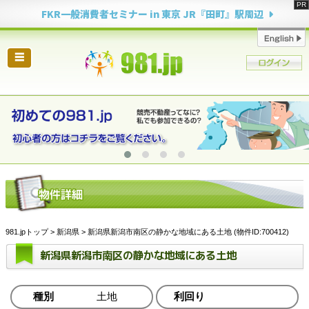
FKR一般消費者セミナー in 東京 JR『田町』駅周辺
☰
981.jpトップ
>
新潟県
> 新潟県新潟市南区の静かな地域にある土地 (物件ID:700412)
新潟県新潟市南区の静かな地域にある土地
種別
土地
利回り