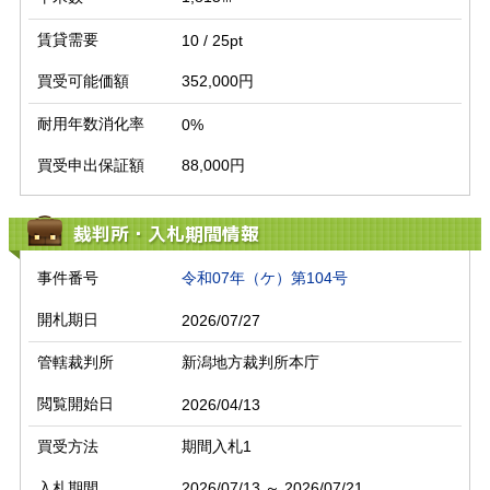
賃貸需要
10 / 25pt
買受可能価額
352,000円
耐用年数消化率
0%
買受申出保証額
88,000円
裁判所・入札期間情報
事件番号
令和07年（ケ）第104号
開札期日
2026/07/27
管轄裁判所
新潟地方裁判所本庁
閲覧開始日
2026/04/13
買受方法
期間入札1
入札期間
2026/07/13 ～ 2026/07/21