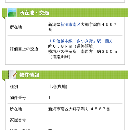
所在地・交通
新潟県
新潟市南区
大郷字潟向４５６７
所在地
番
ＪＲ信越本線「さつき野」駅
西方
約６．８ｋｍ（道路距離）

評価書上の交通
横垣バス停留所　南西方　約３５０ｍ
（道路距離）　
物件情報
種別
土地(農地)
物件番号
1
所在地
新潟市南区大郷字潟向 ４５６７番
家屋番号