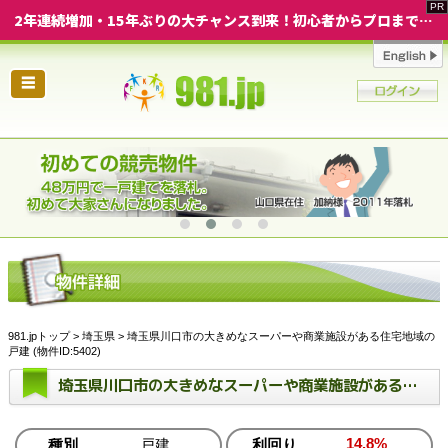
2年連続増加・15年ぶりの大チャンス到来！初心者からプロまで網羅する「競売不動産・超実践投資セミナー」♦神奈川県 横浜 in 神奈川
☰
981.jpトップ
>
埼玉県
> 埼玉県川口市の大きめなスーパーや商業施設がある住宅地域の
戸建 (物件ID:5402)
埼玉県川口市の大きめなスーパーや商業施設がある住宅地域の戸建
14.8%
種別
戸建
利回り