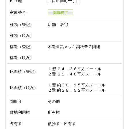
所在地
川口市南町一丁目
家屋番号
種類（登記）
店舗 居宅
種類（現況）
構造（登記）
木造亜鉛メッキ鋼板葺２階建
構造（現況）
１階 ２４．３６平方メートル

床面積（登記）
２階 ２１．４８平方メートル
１階 約３０．１５平方メートル

床面積（現況）
２階 約２８．９２平方メートル
間取り
その他
敷地利用権
所有権
占有者
債務者・所有者