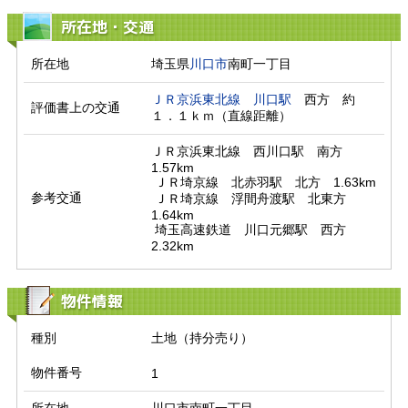
所在地・交通
所在地
埼玉県
川口市
南町一丁目
ＪＲ京浜東北線
川口駅
　西方　約
評価書上の交通
１．１ｋｍ（直線距離）　
ＪＲ京浜東北線　西川口駅　南方　
1.57km

 ＪＲ埼京線　北赤羽駅　北方　1.63km

参考交通
 ＪＲ埼京線　浮間舟渡駅　北東方　
1.64km

 埼玉高速鉄道　川口元郷駅　西方　
2.32km
物件情報
種別
土地（持分売り）
物件番号
1