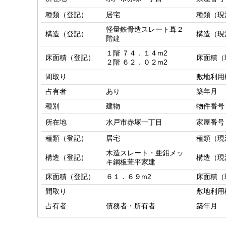
種類（登記）
居宅
種類（現
軽量鉄骨造スレート葺２
構造（登記）
構造（現
階建
１階 ７４．１４m2

床面積（登記）
床面積（
２階 ６２．０２m2
間取り
敷地利用
占有者
あり
築年月
種別
建物
物件番号
所在地
水戸市赤塚一丁目
家屋番号
種類（登記）
居宅
種類（現
木造スレート・亜鉛メッ
構造（登記）
構造（現
キ鋼板葺平家建
床面積（登記）
６１．６９m2
床面積（
間取り
敷地利用
占有者
債務者・所有者
築年月