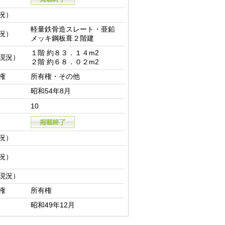
況）
軽量鉄骨造スレート・亜鉛
況）
メッキ鋼板葺２階建
１階 約８３．１４m2

現況）
２階 約６８．０２m2
権
所有権・その他
昭和54年8月
10
況）
況）
現況）
権
所有権
昭和49年12月