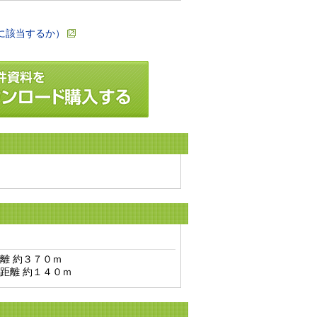
に該当するか）
 約３７０ｍ

距離 約１４０ｍ