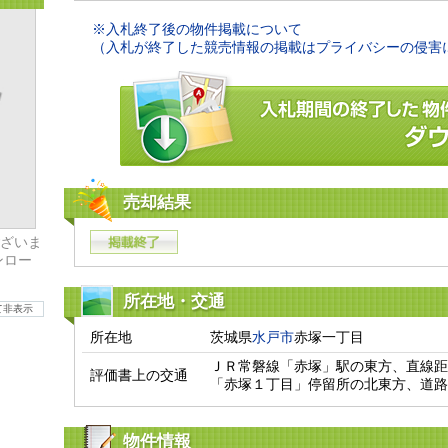
※入札終了後の物件掲載について
（入札が終了した競売情報の掲載はプライバシーの侵害
売却結果
ざいま
ンロー
所在地・交通
て非表示
所在地
茨城県
水戸市
赤塚一丁目
ＪＲ常磐線「赤塚」駅の東方、直線距離
評価書上の交通
「赤塚１丁目」停留所の北東方、道路
物件情報