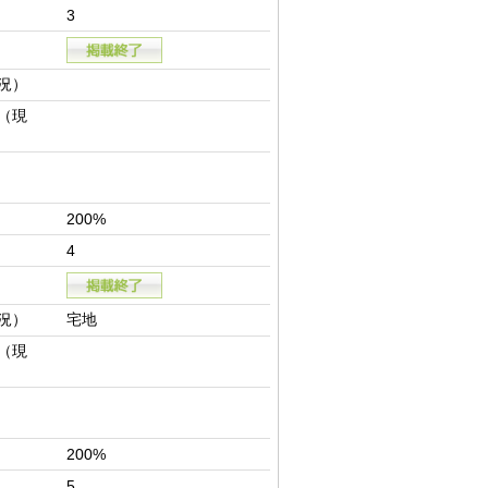
3
況）
（現
200%
4
況）
宅地
（現
200%
5