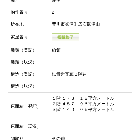
種別
建物
物件番号
2
所在地
豊川市御津町広石御津山
家屋番号
種類（登記）
旅館
種類（現況）
構造（登記）
鉄骨造瓦葺３階建
構造（現況）
１階 １７８．１８平方メートル

２階 ４５７．９６平方メートル

床面積（登記）
床面積（現況）
間取り
その他