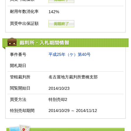
耐用年数消化率
142%
買受申出保証額
裁判所・入札期間情報
事件番号
平成25年（ケ）第40号
開札期日
管轄裁判所
名古屋地方裁判所豊橋支部
閲覧開始日
2014/10/23
買受方法
特別売却2
特別売却期間
2014/10/29 ～ 2014/11/12