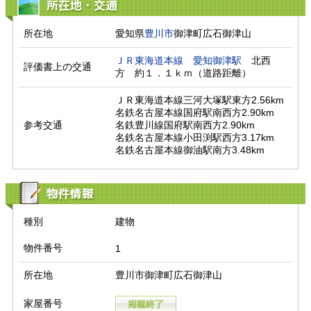
所在地・交通
所在地
愛知県
豊川市
御津町広石御津山
ＪＲ東海道本線
愛知御津駅
　北西
評価書上の交通
方　約１．１ｋｍ（道路距離）　
ＪＲ東海道本線三河大塚駅東方2.56km

名鉄名古屋本線国府駅南西方2.90km

参考交通
名鉄豊川線国府駅南西方2.90km

名鉄名古屋本線小田渕駅西方3.17km

名鉄名古屋本線御油駅南方3.48km
物件情報
種別
建物
物件番号
1
所在地
豊川市御津町広石御津山
家屋番号