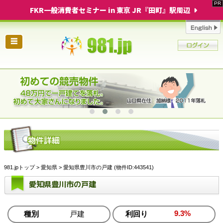
FKR一般消費者セミナー in 東京 JR『田町』駅周辺
☰
981.jpトップ
>
愛知県
> 愛知県豊川市の戸建 (物件ID:443541)
愛知県豊川市の戸建
9.3%
種別
戸建
利回り