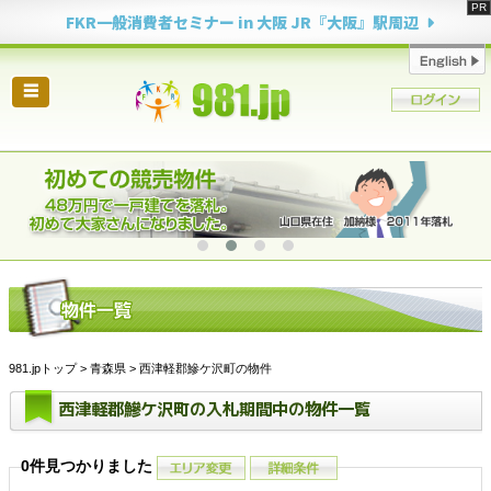
FKR一般消費者セミナー in 大阪 JR『大阪』駅周辺
☰
981.jpトップ
>
青森県
> 西津軽郡鰺ケ沢町の物件
西津軽郡鰺ケ沢町の入札期間中の物件一覧
0件見つかりました