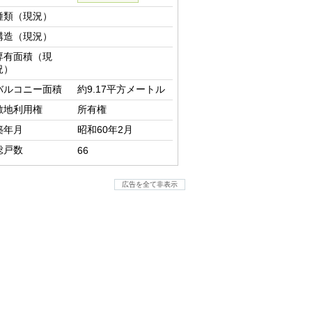
種類（現況）
構造（現況）
専有面積（現
況）
バルコニー面積
約9.17平方メートル
敷地利用権
所有権
築年月
昭和60年2月
総戸数
66
広告を全て非表示