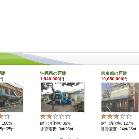
戸建
沖縄県の戸建
東京都の戸建
円
1,940,000
円
10,650,000
円
 150%
耐年消化率: 86%
耐年消化率: 127%
pt/25pt
賃貸需要: 9pt/25pt
賃貸需要: 24pt/25pt