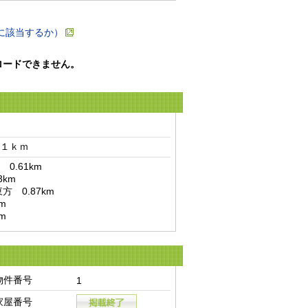
に該当するか）
ロードできません。
１ｋｍ　
.61km

m
物件番号
1
家屋番号