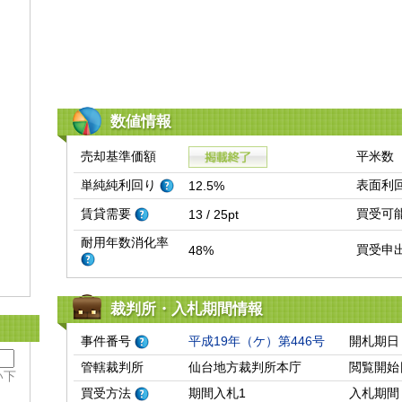
数値情報
売却基準価額
平米数
単純純利回り
表面利
12.5%
賃貸需要
買受可
13 / 25pt
耐用年数消化率
買受申
48%
裁判所・入札期間情報
事件番号
平成19年（ケ）第446号
開札期日
管轄裁判所
仙台地方裁判所本庁
閲覧開始
い下
買受方法
期間入札1
入札期間