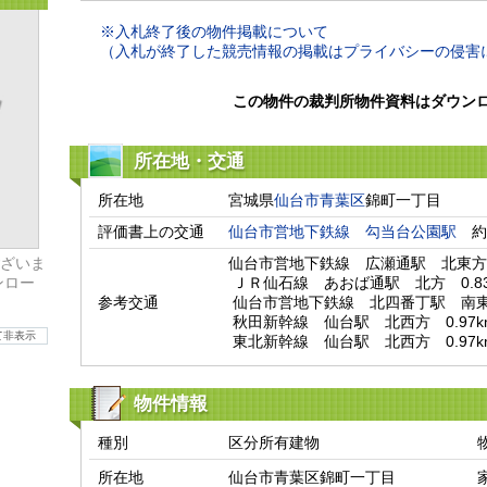
※入札終了後の物件掲載について
（入札が終了した競売情報の掲載はプライバシーの侵害
この物件の裁判所物件資料はダウン
所在地・交通
所在地
宮城県
仙台市青葉区
錦町一丁目
評価書上の交通
仙台市営地下鉄線
勾当台公園駅
　約
ざいま
仙台市営地下鉄線　広瀬通駅　北東方　0
ンロー
 ＪＲ仙石線　あおば通駅　北方　0.83km

参考交通
 仙台市営地下鉄線　北四番丁駅　南東方　0.87km

 秋田新幹線　仙台駅　北西方　0.97km

て非表示
 東北新幹線　仙台駅　北西方　0.97k
物件情報
種別
区分所有建物
所在地
仙台市青葉区錦町一丁目