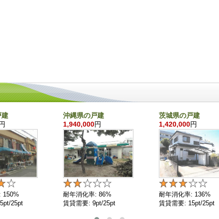
戸建
沖縄県の戸建
茨城県の戸建
円
1,940,000
円
1,420,000
円
 150%
耐年消化率: 86%
耐年消化率: 136%
pt/25pt
賃貸需要: 9pt/25pt
賃貸需要: 15pt/25pt