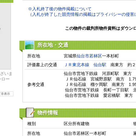
※入札終了後の物件掲載について
（入札が終了した競売情報の掲載はプライバシーの侵害
この物件の裁判所物件資料はダウン
所在地・交通
所在地
宮城県
仙台市若林区
一本杉町
評価書上の交通
ＪＲ東北本線
仙台駅
　南東方　約２
ざいま
仙台市営地下鉄線　河原町駅　東方　1.7
ンロー
 ＪＲ仙石線　宮城野原駅　南方　1.79km

参考交通
 ＪＲ仙石線　榴ケ岡駅　南東方　1.95km

 仙台市営地下鉄線　長町一丁目駅　北東方　2.02km

て非表示
 仙台市営地下鉄線　愛宕橋駅　東方　2
物件情報
種別
区分所有建物
所在地
仙台市若林区一本杉町