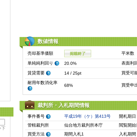
数値情報
売却基準価額
平米数
単純純利回り
表面利
20.0%
賃貸需要
買受可
14 / 25pt
耐用年数消化率
買受申
68%
裁判所・入札期間情報
事件番号
平成19年（ケ）第413号
開札期日
管轄裁判所
仙台地方裁判所本庁
閲覧開始
い下
買受方法
期間入札1
入札期間