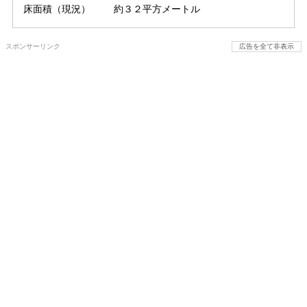
床面積（現況）
約３２平方メートル
スポンサーリンク
広告を全て非表示