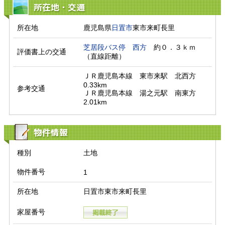
所在地・交通
所在地
鹿児島県
日置市
東市来町長里
芝居段バス停
西方
　約０．３ｋｍ
評価書上の交通
（直線距離）　
ＪＲ鹿児島本線　東市来駅　北西方　
0.33km

参考交通
ＪＲ鹿児島本線　湯之元駅　南東方　
2.01km
物件情報
種別
土地
物件番号
1
所在地
日置市東市来町長里
家屋番号