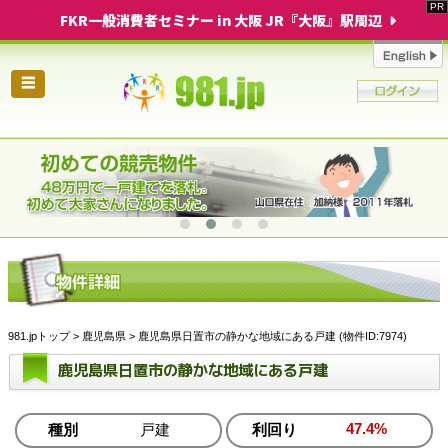
FKR一般消費者セミナー in 大阪 JR『大阪』駅周辺
☰
981.jpトップ
>
鹿児島県
> 鹿児島県日置市の静かな地域にある戸建 (物件ID:7974)
鹿児島県日置市の静かな地域にある戸建
47.4%
種別
戸建
利回り