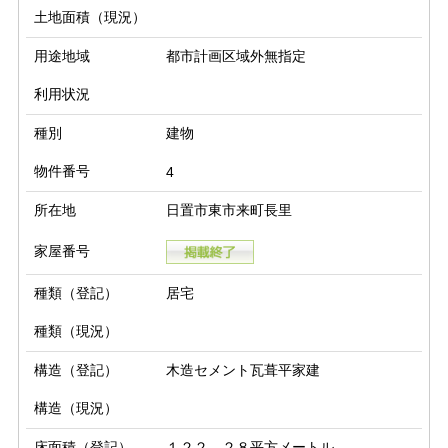
土地面積（現況）
用途地域
都市計画区域外無指定
利用状況
種別
建物
物件番号
4
所在地
日置市東市来町長里
家屋番号
種類（登記）
居宅
種類（現況）
構造（登記）
木造セメント瓦葺平家建
構造（現況）
床面積（登記）
１２２．２８平方メートル