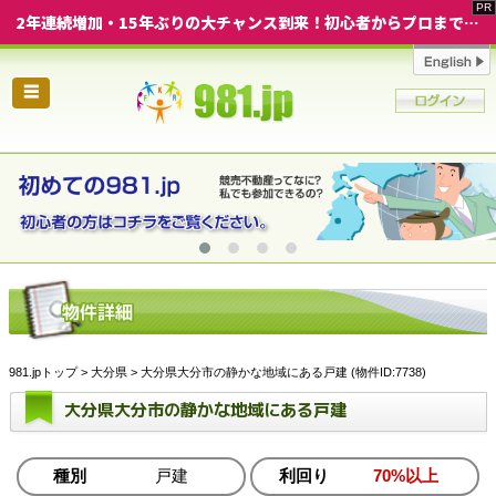
2年連続増加・15年ぶりの大チャンス到来！初心者からプロまで網羅する「競売不動産・超実践投資セミナー」♦神奈川県 横浜 in 神奈川
☰
981.jpトップ
>
大分県
> 大分県大分市の静かな地域にある戸建 (物件ID:7738)
大分県大分市の静かな地域にある戸建
種別
戸建
利回り
70%以上