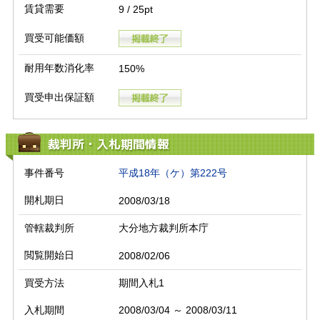
賃貸需要
9 / 25pt
買受可能価額
耐用年数消化率
150%
買受申出保証額
裁判所・入札期間情報
事件番号
平成18年（ケ）第222号
開札期日
2008/03/18
管轄裁判所
大分地方裁判所本庁
閲覧開始日
2008/02/06
買受方法
期間入札1
入札期間
2008/03/04 ～ 2008/03/11