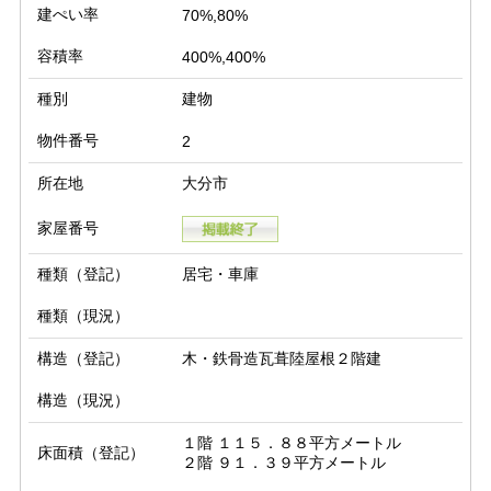
建ぺい率
70%,80%
容積率
400%,400%
種別
建物
物件番号
2
所在地
大分市
家屋番号
種類（登記）
居宅・車庫
種類（現況）
構造（登記）
木・鉄骨造瓦葺陸屋根２階建
構造（現況）
１階 １１５．８８平方メートル

床面積（登記）
２階 ９１．３９平方メートル