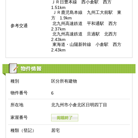
ＪＲ日豊本線　西小倉駅　西方　
1.51km

 ＪＲ鹿児島本線　九州工大前駅　東
方　1.9km

 北九州高速鉄道　平和通駅　西方　
参考交通
2.37km

 北九州高速鉄道　旦過駅　北西方　
2.43km

 東海道・山陽新幹線　小倉駅　西方　
2.43km
物件情報
種別
区分所有建物
物件番号
6
所在地
北九州市小倉北区日明四丁目
家屋番号
種類（登記）
居宅