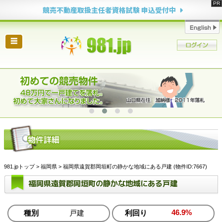
競売不動産取扱主任者資格試験 申込受付中
☰
981.jpトップ
>
福岡県
> 福岡県遠賀郡岡垣町の静かな地域にある戸建 (物件ID:7667)
福岡県遠賀郡岡垣町の静かな地域にある戸建
46.9%
種別
戸建
利回り