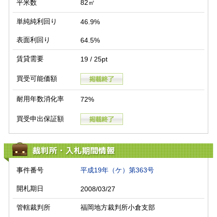
平米数
82㎡
単純純利回り
46.9%
表面利回り
64.5%
賃貸需要
19 / 25pt
買受可能価額
耐用年数消化率
72%
買受申出保証額
裁判所・入札期間情報
事件番号
平成19年（ケ）第363号
開札期日
2008/03/27
管轄裁判所
福岡地方裁判所小倉支部