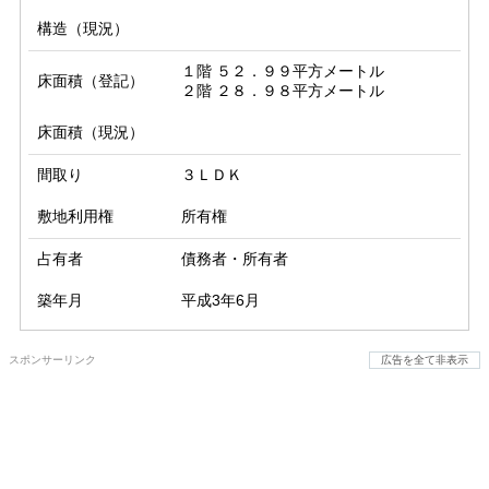
構造（現況）
１階 ５２．９９平方メートル

床面積（登記）
２階 ２８．９８平方メートル
床面積（現況）
間取り
３ＬＤＫ
敷地利用権
所有権
占有者
債務者・所有者
築年月
平成3年6月
スポンサーリンク
広告を全て非表示