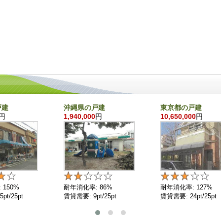
戸建
沖縄県の戸建
東京都の戸建
円
1,940,000
円
10,650,000
円
 150%
耐年消化率: 86%
耐年消化率: 127%
pt/25pt
賃貸需要: 9pt/25pt
賃貸需要: 24pt/25pt