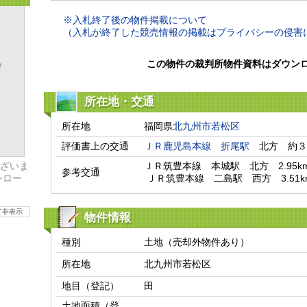
※入札終了後の物件掲載について
（入札が終了した競売情報の掲載はプライバシーの侵害
この物件の裁判所物件資料はダウン
所在地・交通
所在地
福岡県
北九州市若松区
評価書上の交通
ＪＲ鹿児島本線
折尾駅
　北方　約３
ざいま
ＪＲ筑豊本線　本城駅　北方　2.95km
参考交通
ンロー
 ＪＲ筑豊本線　二島駅　西方　3.51k
て非表示
物件情報
種別
土地（売却外物件あり）
所在地
北九州市若松区
地目（登記）
田
土地面積（登