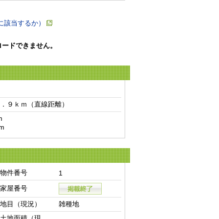
に該当するか）
ロードできません。
．９ｋｍ（直線距離）　


m
物件番号
1
家屋番号
地目（現況）
雑種地
土地面積（現