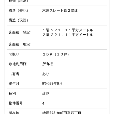
種類（現況）
構造（登記）
木造スレート葺２階建
構造（現況）
１階 ２２１．１１平方メートル

床面積（登記）
２階 ２２１．１１平方メートル
床面積（現況）
間取り
２ＤＫ（１０戸）
敷地利用権
所有権
占有者
あり
築年月
昭和59年9月
種別
建物
物件番号
4
所在地
糟屋郡志免町田富四丁目