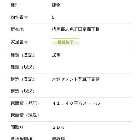
種別
建物
物件番号
5
所在地
糟屋郡志免町田富四丁目
家屋番号
種類（登記）
居宅
種類（現況）
構造（登記）
木造セメント瓦葺平家建
構造（現況）
床面積（登記）
４１．４０平方メートル
床面積（現況）
間取り
２ＤＫ
敷地利用権
所有権