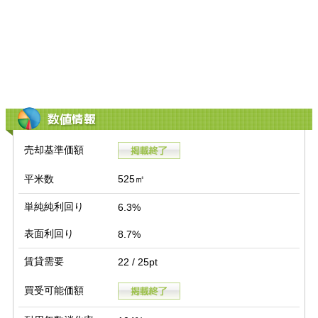
数値情報
売却基準価額
平米数
525㎡
単純純利回り
6.3%
表面利回り
8.7%
賃貸需要
22 / 25pt
買受可能価額