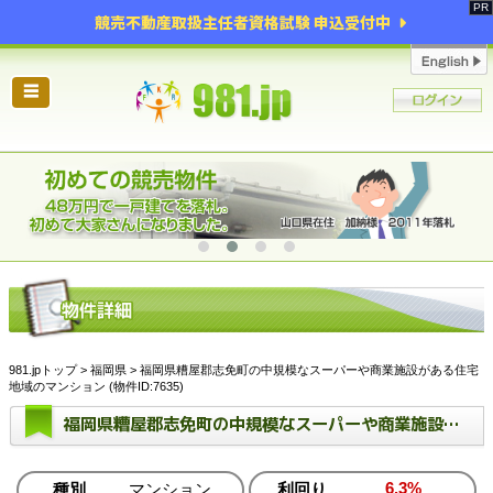
競売不動産取扱主任者資格試験 申込受付中
☰
981.jpトップ
>
福岡県
> 福岡県糟屋郡志免町の中規模なスーパーや商業施設がある住宅
地域のマンション (物件ID:7635)
福岡県糟屋郡志免町の中規模なスーパーや商業施設がある住宅地域のマンション
6.3%
種別
マンション
利回り